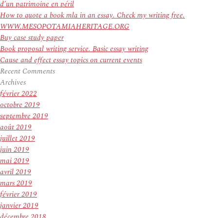
d’un patrimoine en péril
How to quote a book mla in an essay. Check my writing free.
WWW.MESOPOTAMIAHERITAGE.ORG
Buy case study paper
Book proposal writing service. Basic essay writing
Cause and effect essay topics on current events
Recent Comments
Archives
février 2022
octobre 2019
septembre 2019
août 2019
juillet 2019
juin 2019
mai 2019
avril 2019
mars 2019
février 2019
janvier 2019
décembre 2018