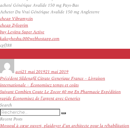
acheté Générique Avalide 150 mg Pays-Bas
Acheter Du Vrai Générique Avalide 150 mg Angleterre
cheap Vibramycin
cheap Zyloprim
buy Levitra Super Active
kakoyhoshu.000webhostapp.com
cpfJ88
Auteur
Publié
le
acti
21 mai 2019
21 mai 2019
Navigation
Article
Précédent
Sildenafil Citrate Generique France – Livraison
de
précédent :
internationale – Économisez temps et coûts
l’article
Article
Suivant
Combien Coute Le Zocor 40 mg En Pharmacie Expédition
suivant :
rapide Économisez de l’argent avec Generics
Search
Recherche
Recherche
pour
Recent Posts
:
Mossoul à cœur ouvert, plaidoyer d’un architecte pour la réhabilitation