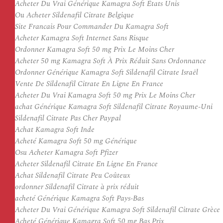
Acheter Du Vrai Générique Kamagra Soft États Unis
Ou Acheter Sildenafil Citrate Belgique
Site Francais Pour Commander Du Kamagra Soft
Acheter Kamagra Soft Internet Sans Risque
Ordonner Kamagra Soft 50 mg Prix Le Moins Cher
Acheter 50 mg Kamagra Soft À Prix Réduit Sans Ordonnance
Ordonner Générique Kamagra Soft Sildenafil Citrate Israël
Vente De Sildenafil Citrate En Ligne En France
Acheter Du Vrai Kamagra Soft 50 mg Prix Le Moins Cher
achat Générique Kamagra Soft Sildenafil Citrate Royaume-Uni
Sildenafil Citrate Pas Cher Paypal
Achat Kamagra Soft Inde
Acheté Kamagra Soft 50 mg Générique
Osu Acheter Kamagra Soft Pfizer
Acheter Sildenafil Citrate En Ligne En France
Achat Sildenafil Citrate Peu Coûteux
ordonner Sildenafil Citrate à prix réduit
acheté Générique Kamagra Soft Pays-Bas
Acheter Du Vrai Générique Kamagra Soft Sildenafil Citrate Grèce
Acheté Générique Kamagra Soft 50 mg Bas Prix