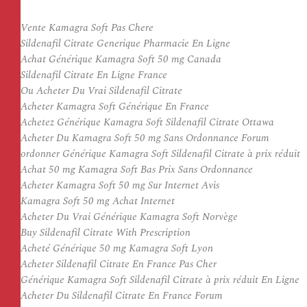
Vente Kamagra Soft Pas Chere
Sildenafil Citrate Generique Pharmacie En Ligne
Achat Générique Kamagra Soft 50 mg Canada
Sildenafil Citrate En Ligne France
Ou Acheter Du Vrai Sildenafil Citrate
Acheter Kamagra Soft Générique En France
Achetez Générique Kamagra Soft Sildenafil Citrate Ottawa
Acheter Du Kamagra Soft 50 mg Sans Ordonnance Forum
ordonner Générique Kamagra Soft Sildenafil Citrate à prix réduit
Achat 50 mg Kamagra Soft Bas Prix Sans Ordonnance
Acheter Kamagra Soft 50 mg Sur Internet Avis
Kamagra Soft 50 mg Achat Internet
Acheter Du Vrai Générique Kamagra Soft Norvège
Buy Sildenafil Citrate With Prescription
Acheté Générique 50 mg Kamagra Soft Lyon
Acheter Sildenafil Citrate En France Pas Cher
Générique Kamagra Soft Sildenafil Citrate à prix réduit En Ligne
Acheter Du Sildenafil Citrate En France Forum