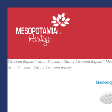
Livraison Rapide * Achat Sildenafil Citrate Livraison Rapide * Mé
Achat Sildenafil Citrate Livraison Rapide