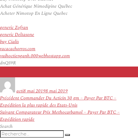
Achat Générique Nimodipine Québec
Acheter Nimotop En Ligne Quebec
generic Zofran
generic Deltasone
buy Cialis
racacachorros.com
vuihoctienganh.000webhostapp.com
dnQS9R
Auteur
Publié
le
acti
8 mai 2019
8 mai 2019
Navigation
Article
Précédent
Commander Du Acticin 30 gm – Payer Par BTC –
de
précédent :
Expédition la plus rapide des Etats-Unis
l’article
Article
Suivant
Comparateur Prix Methocarbamol – Payer Par BTC –
suivant :
Expédition rapide
Search
Recherche
Recherche