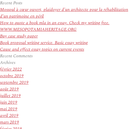
pour
Recent Posts
:
Mossoul à cœur ouvert, plaidoyer d’un architecte pour la réhabilitation
d’un patrimoine en péril
How to quote a book mla in an essay. Check my writing free.
WWW.MESOPOTAMIAHERITAGE.ORG
Buy case study paper
Book proposal writing service. Basic essay writing
Cause and effect essay topics on current events
Recent Comments
Archives
février 2022
octobre 2019
septembre 2019
août 2019
juillet 2019
juin 2019
mai 2019
avril 2019
mars 2019
février 2019