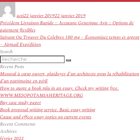
Auteur
Publié
le
acti
22 janvier 2019
22 janvier 2019
Navigation
Article
Précédent
Livraison Rapide :: Accutane Generique Avis :: Options de
de
précédent :
paiement flexibles
l’article
Article
Suivant
Ou Trouver Du Celebrex 100 mg – Économisez temps et argent
suivant :
– Airmail Expédition
Search
Recherche
Recherche
pour
Recent Posts
:
Mossoul à cœur ouvert, plaidoyer d’un architecte pour la réhabilitation
d’un patrimoine en péril
How to quote a book mla in an essay. Check my writing free.
WWW.MESOPOTAMIAHERITAGE.ORG
Buy case study paper
Book proposal writing service. Basic essay writing
Cause and effect essay topics on current events
Recent Comments
Archives
février 2022