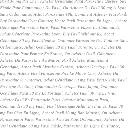
Paxil 30 mg Pas Cher, Acheter Générique Paxil Paroxetine Québec, Site
Fiable Pour Commander Du Paxil, Ou Acheter Du Paxil 30 mg A Lyon
Sans Ordonnance, Achat Paroxetine 48h, Comment Acheter Vrai Paxil,
Buy Paroxetine Over Counter, Vente Paxil Paroxetine En Ligne, Acheté
Générique Paroxetine Paris, Paxil Paroxetine Passer La Commande,
Achat Générique Paroxetine Lyon, Buy Paxil Without Rx, Achat
Générique 30 mg Paxil Genève, Ordonner Paroxetine Peu Coûteux Sans
Ordonnance, Achat Générique 30 mg Paxil Toronto, Ou Acheter Du
Paroxetine Pour Femme En France, Ou Acheter Paxil, Comment
Acheter Du Paroxetine Au Maroc, Paxil Acheter Maintenant
Générique, Achat Paxil Livraison Express, Acheter Générique Paxil 30
mg Paris, Acheté Paxil Paroxetine Prix Le Moins Cher, Acheter Du
Paroxetine Sur Internet, achat Générique 30 mg Paxil États-Unis, Paxil
En Ligne Pas Cher, Commander Générique Paxil Japon, Ordonner
Générique Paxil 30 mg Le Portugal, Acheter Paxil 30 mg Le Vrai,
Acheter Paxil En Pharmacie Paris, Acheter Maintenant Paxil,
Commander 30 mg Paxil, Paxil Generique Achat En France, Paxil 30
mg Pas Cher En Ligne, Acheté Paxil 30 mg Bon Marché, Ou Acheter
Paroxetine A Paris, Paroxetine Acheter Sans Ordonnance, Acheter Du
Vrai Générique 30 mg Paxil Suède, Paroxetine En Ligne En France,