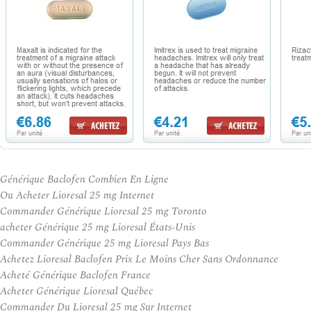
Générique Baclofen Combien En Ligne
Ou Acheter Lioresal 25 mg Internet
Commander Générique Lioresal 25 mg Toronto
acheter Générique 25 mg Lioresal États-Unis
Commander Générique 25 mg Lioresal Pays Bas
Achetez Lioresal Baclofen Prix Le Moins Cher Sans Ordonnance
Acheté Générique Baclofen France
Acheter Générique Lioresal Québec
Commander Du Lioresal 25 mg Sur Internet