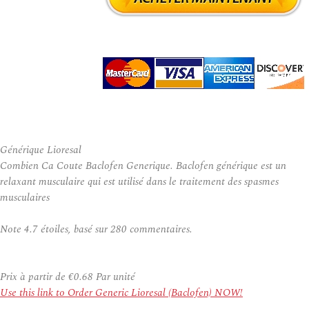
Générique Lioresal
Combien Ca Coute Baclofen Generique. Baclofen générique est un
relaxant musculaire qui est utilisé dans le traitement des spasmes
musculaires
Note
4.7
étoiles, basé sur
280
commentaires.
Prix à partir de
€0.68
Par unité
Use this link to Order Generic Lioresal (Baclofen) NOW!