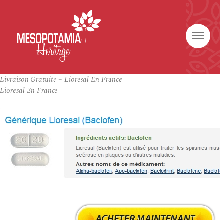
Livraison Gratuite – Lioresal En France
Lioresal En France