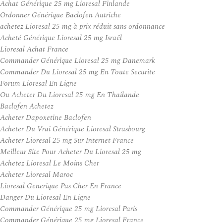
Achat Générique 25 mg Lioresal Finlande
Ordonner Générique Baclofen Autriche
achetez Lioresal 25 mg à prix réduit sans ordonnance
Acheté Générique Lioresal 25 mg Israël
Lioresal Achat France
Commander Générique Lioresal 25 mg Danemark
Commander Du Lioresal 25 mg En Toute Securite
Forum Lioresal En Ligne
Ou Acheter Du Lioresal 25 mg En Thailande
Baclofen Achetez
Acheter Dapoxetine Baclofen
Acheter Du Vrai Générique Lioresal Strasbourg
Acheter Lioresal 25 mg Sur Internet France
Meilleur Site Pour Acheter Du Lioresal 25 mg
Achetez Lioresal Le Moins Cher
Acheter Lioresal Maroc
Lioresal Generique Pas Cher En France
Danger Du Lioresal En Ligne
Commander Générique 25 mg Lioresal Paris
Commander Générique 25 mg Lioresal France