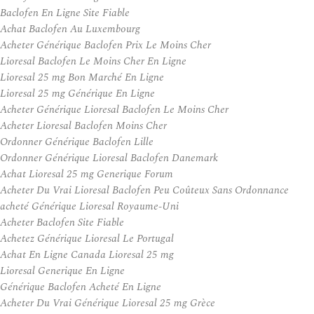
Baclofen En Ligne Site Fiable
Achat Baclofen Au Luxembourg
Acheter Générique Baclofen Prix Le Moins Cher
Lioresal Baclofen Le Moins Cher En Ligne
Lioresal 25 mg Bon Marché En Ligne
Lioresal 25 mg Générique En Ligne
Acheter Générique Lioresal Baclofen Le Moins Cher
Acheter Lioresal Baclofen Moins Cher
Ordonner Générique Baclofen Lille
Ordonner Générique Lioresal Baclofen Danemark
Achat Lioresal 25 mg Generique Forum
Acheter Du Vrai Lioresal Baclofen Peu Coûteux Sans Ordonnance
acheté Générique Lioresal Royaume-Uni
Acheter Baclofen Site Fiable
Achetez Générique Lioresal Le Portugal
Achat En Ligne Canada Lioresal 25 mg
Lioresal Generique En Ligne
Générique Baclofen Acheté En Ligne
Acheter Du Vrai Générique Lioresal 25 mg Grèce