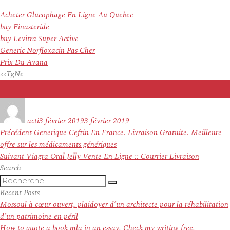
Acheter Glucophage En Ligne Au Quebec
buy Finasteride
buy Levitra Super Active
Generic Norfloxacin Pas Cher
Prix Du Avana
zzTgNe
Auteur
Publié
le
acti
3 février 2019
3 février 2019
Navigation
Article
Précédent
Generique Ceftin En France. Livraison Gratuite. Meilleure
de
précédent :
offre sur les médicaments génériques
l’article
Article
Suivant
Viagra Oral Jelly Vente En Ligne :: Courrier Livraison
suivant :
Search
Recherche
Recherche
pour
Recent Posts
:
Mossoul à cœur ouvert, plaidoyer d’un architecte pour la réhabilitation
d’un patrimoine en péril
How to quote a book mla in an essay. Check my writing free.