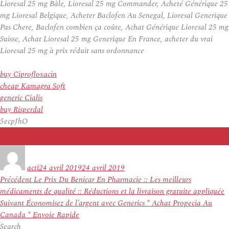
Lioresal 25 mg Bâle, Lioresal 25 mg Commander, Acheté Générique 25
mg Lioresal Belgique, Acheter Baclofen Au Senegal, Lioresal Generique
Pas Chere, Baclofen combien ça coûte, Achat Générique Lioresal 25 mg
Suisse, Achat Lioresal 25 mg Generique En France, acheter du vrai
Lioresal 25 mg à prix réduit sans ordonnance
buy Ciprofloxacin
cheap Kamagra Soft
generic Cialis
buy Risperdal
5ecpJhO
Auteur
Publié
le
acti
24 avril 2019
24 avril 2019
Navigation
Article
Précédent
Le Prix Du Benicar En Pharmacie :: Les meilleurs
de
précédent :
médicaments de qualité :: Réductions et la livraison gratuite appliquée
l’article
Article
Suivant
Économisez de l’argent avec Generics * Achat Propecia Au
suivant :
Canada * Envoie Rapide
Search