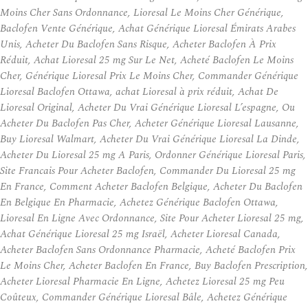
Moins Cher Sans Ordonnance, Lioresal Le Moins Cher Générique,
Baclofen Vente Générique, Achat Générique Lioresal Émirats Arabes
Unis, Acheter Du Baclofen Sans Risque, Acheter Baclofen À Prix
Réduit, Achat Lioresal 25 mg Sur Le Net, Acheté Baclofen Le Moins
Cher, Générique Lioresal Prix Le Moins Cher, Commander Générique
Lioresal Baclofen Ottawa, achat Lioresal à prix réduit, Achat De
Lioresal Original, Acheter Du Vrai Générique Lioresal L’espagne, Ou
Acheter Du Baclofen Pas Cher, Acheter Générique Lioresal Lausanne,
Buy Lioresal Walmart, Acheter Du Vrai Générique Lioresal La Dinde,
Acheter Du Lioresal 25 mg A Paris, Ordonner Générique Lioresal Paris,
Site Francais Pour Acheter Baclofen, Commander Du Lioresal 25 mg
En France, Comment Acheter Baclofen Belgique, Acheter Du Baclofen
En Belgique En Pharmacie, Achetez Générique Baclofen Ottawa,
Lioresal En Ligne Avec Ordonnance, Site Pour Acheter Lioresal 25 mg,
Achat Générique Lioresal 25 mg Israël, Acheter Lioresal Canada,
Acheter Baclofen Sans Ordonnance Pharmacie, Acheté Baclofen Prix
Le Moins Cher, Acheter Baclofen En France, Buy Baclofen Prescription,
Acheter Lioresal Pharmacie En Ligne, Achetez Lioresal 25 mg Peu
Coûteux, Commander Générique Lioresal Bâle, Achetez Générique