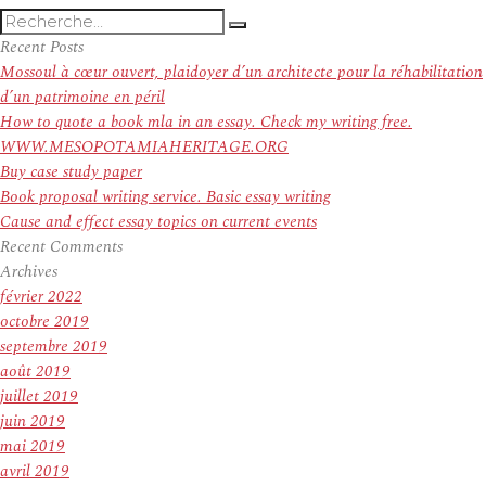
Recherche
Recherche
pour
Recent Posts
:
Mossoul à cœur ouvert, plaidoyer d’un architecte pour la réhabilitation
d’un patrimoine en péril
How to quote a book mla in an essay. Check my writing free.
WWW.MESOPOTAMIAHERITAGE.ORG
Buy case study paper
Book proposal writing service. Basic essay writing
Cause and effect essay topics on current events
Recent Comments
Archives
février 2022
octobre 2019
septembre 2019
août 2019
juillet 2019
juin 2019
mai 2019
avril 2019