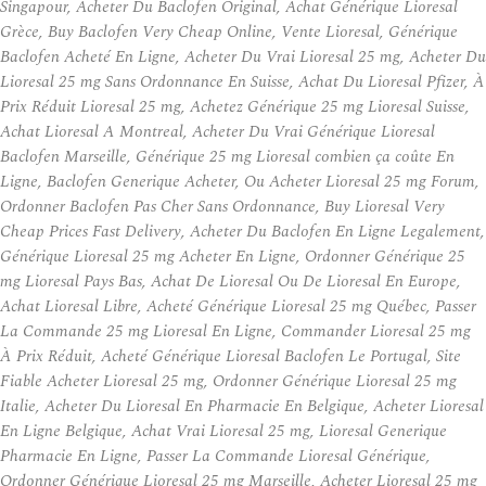
Singapour, Acheter Du Baclofen Original, Achat Générique Lioresal
Grèce, Buy Baclofen Very Cheap Online, Vente Lioresal, Générique
Baclofen Acheté En Ligne, Acheter Du Vrai Lioresal 25 mg, Acheter Du
Lioresal 25 mg Sans Ordonnance En Suisse, Achat Du Lioresal Pfizer, À
Prix Réduit Lioresal 25 mg, Achetez Générique 25 mg Lioresal Suisse,
Achat Lioresal A Montreal, Acheter Du Vrai Générique Lioresal
Baclofen Marseille, Générique 25 mg Lioresal combien ça coûte En
Ligne, Baclofen Generique Acheter, Ou Acheter Lioresal 25 mg Forum,
Ordonner Baclofen Pas Cher Sans Ordonnance, Buy Lioresal Very
Cheap Prices Fast Delivery, Acheter Du Baclofen En Ligne Legalement,
Générique Lioresal 25 mg Acheter En Ligne, Ordonner Générique 25
mg Lioresal Pays Bas, Achat De Lioresal Ou De Lioresal En Europe,
Achat Lioresal Libre, Acheté Générique Lioresal 25 mg Québec, Passer
La Commande 25 mg Lioresal En Ligne, Commander Lioresal 25 mg
À Prix Réduit, Acheté Générique Lioresal Baclofen Le Portugal, Site
Fiable Acheter Lioresal 25 mg, Ordonner Générique Lioresal 25 mg
Italie, Acheter Du Lioresal En Pharmacie En Belgique, Acheter Lioresal
En Ligne Belgique, Achat Vrai Lioresal 25 mg, Lioresal Generique
Pharmacie En Ligne, Passer La Commande Lioresal Générique,
Ordonner Générique Lioresal 25 mg Marseille, Acheter Lioresal 25 mg