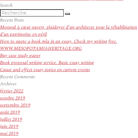
suivant :
Search
Recherche
Recherche
pour
Recent Posts
:
Mossoul à cœur ouvert, plaidoyer d’un architecte pour la réhabilitation
d’un patrimoine en péril
How to quote a book mla in an essay. Check my writing free.
WWW.MESOPOTAMIAHERITAGE.ORG
Buy case study paper
Book proposal writing service. Basic essay writing
Cause and effect essay topics on current events
Recent Comments
Archives
février 2022
octobre 2019
septembre 2019
août 2019
juillet 2019
juin 2019
mai 2019