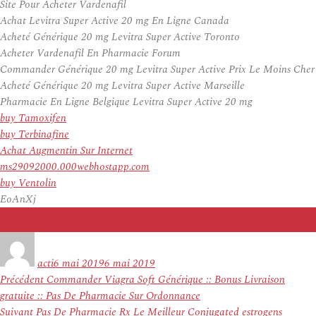
Site Pour Acheter Vardenafil
Achat Levitra Super Active 20 mg En Ligne Canada
Acheté Générique 20 mg Levitra Super Active Toronto
Acheter Vardenafil En Pharmacie Forum
Commander Générique 20 mg Levitra Super Active Prix Le Moins Cher
Acheté Générique 20 mg Levitra Super Active Marseille
Pharmacie En Ligne Belgique Levitra Super Active 20 mg
buy Tamoxifen
buy Terbinafine
Achat Augmentin Sur Internet
ms29092000.000webhostapp.com
buy Ventolin
EoAnXj
Auteur
Publié
le
acti
6 mai 2019
6 mai 2019
Navigation
Article
Précédent
Commander Viagra Soft Générique :: Bonus Livraison
de
précédent :
gratuite :: Pas De Pharmacie Sur Ordonnance
l’article
Article
Suivant
Pas De Pharmacie Rx Le Meilleur Conjugated estrogens