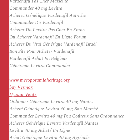
Vardenafil Pas Cher Marseille
Commander 40 mg Levitra
Achetez Générique Vardenafil Autriche
Commander Du Vardenafil
Acheter Du Levitra Pas Cher En France
Ou Acheter Vardenafil En Ligne Forum
Acheter Du Vrai Générique Vardenafil Israël
Bon Site Pour Acheter Vardenafil
Vardenafil Achat En Belgique
Générique Levitra Commander
www.mesopotamiaheritage.org
buy Vermox
Hyzaar Vente
Ordonner Générique Levitra 40 mg Nantes
Acheté Générique Levitra 40 mg Bon Marché
Commander Levitra 40 mg Peu Coûteux Sans Ordonnance
Acheter Générique Levitra Vardenafil Nantes
Levitra 40 mg Acheté En Ligne
Achat Générique Levitra 40 mg Agréable