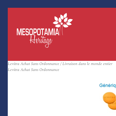
Levitra Achat Sans Ordonnance / Livraison dans le monde entier
Levitra Achat Sans Ordonnance