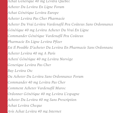
Achat Générique 40 mg Levitra Québec
Acheter Du Levitra En Ligne Forum
Achat Générique Levitra Europe
Acheter Levitra Pas Cher Pharmacie
Acheter Du Vrai Levitra Vardenafil Peu Coûteux Sans Ordonnanc
Générique 40 mg Levitra Acheter Du Vrai En Ligne
Commander Générique Vardenafil Peu Coûteux
Pharmacie En Ligne Levitra Pfizer
Est Il Possible D’acheter Du Levitra En Pharmacie Sans Ordonnan
Acheter Levitra 40 mg A Paris
Acheté Générique 40 mg Levitra Norvège
Generique Levitra Pas Cher
Buy Levitra Otc
Ou Acheter Du Levitra Sans Ordonnance Forum
Commander 40 mg Levitra Pas Cher
Comment Acheter Vardenafil Maroc
Ordonner Générique 40 mg Levitra L’espagne
Acheter Du Levitra 40 mg Sans Prescription
Achat Levitra Cheque
Avis Achat Levitra 40 mg Internet