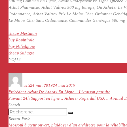
500 mg Combien En Ligne, Achat Valacyclovir En Ligne Quebec, Ac
Achat Pharmacie, Achat Valtrex 500 mg Europe, Ou Acheter Le Va
Ordonnance, Achat Valtrex Prix Le Moins Cher, Ordonner Génériq
Le Moins Cher Sans Ordonnance, Commander Générique 500 mg Val
cheap Mestinon
buy Ropinirole
buy Nifedipine
cheap Suhagra
YOJ12
Auteur
Publié
le
acti
24 mai 2019
24 mai 2019
Navigation
Article
Précédent
Achat De Atarax En Ligne – Livraison gratuite
de
Article
précédent :
Suivant
24h Support en ligne :: Acheter Risperdal USA :: Airmail 
l’article
suivant :
Search
Recherche
Recherche
pour
Recent Posts
:
Mossoul à cœur ouvert, plaidoyer d’un architecte pour la réhabilit