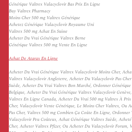
Générique Valtrex Valacyclovir Bas Prix En Ligne
Buy Valtrex Pharmacy
Moins Cher 500 mg Valtrex Générique
Achetez Générique Valacyclovir Royaume Uni
Valtrex 500 mg Achat En Suisse
Acheter Du Vrai Générique Valtrex Berne
Générique Valtrex 500 mg Vente En Ligne
Achat De Atarax En Ligne
Acheter Du Vrai Générique Valtrex Valacyclovir Moins Cher, Acha
Valtrex Valacyclovir Angleterre, Acheter Du Valacyclovir Pas Che
Suède, Acheter Du Vrai Valtrex Bon Marché, Ordonner Générique V
Belgique, Acheter Du Vrai Générique Valtrex Valacyclovir Genèv
Valtrex En Ligne Canada, Acheter Du Vrai 500 mg Valtrex À Prix 
Cher, Valacyclovir Vente Générique, Le Moins Cher Valtrex, Ou A
Pas Cher, Valtrex 500 mg Combien Ça Coûte En Ligne, Ordonner V
Valacyclovir Peu Coûteux, Achat Générique Valtrex Suède, Achet
Cher, Acheter Valtrex Pfizer, Ou Acheter Du Valacyclovir Forum, V