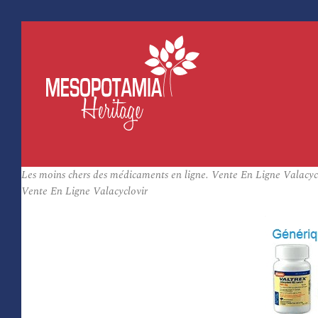
Les moins chers des médicaments en ligne. Vente En Ligne Valacy
Vente En Ligne Valacyclovir