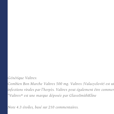
Générique Valtrex
Combien Bon Marche Valtrex 500 mg. Valtrex (Valacyclovir) est utili
infections virales par l’herpès. Valtrex peut également être commerci
*Valtrex® est une marque déposée par GlaxoSmithKline
Note
4.3
étoiles, basé sur
210
commentaires.