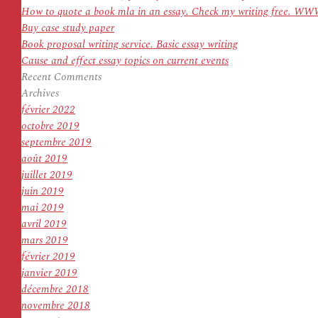
How to quote a book mla in an essay. Check my writing f
Buy case study paper
Book proposal writing service. Basic essay writing
Cause and effect essay topics on current events
Recent Comments
Archives
février 2022
octobre 2019
septembre 2019
août 2019
juillet 2019
juin 2019
mai 2019
avril 2019
mars 2019
février 2019
janvier 2019
décembre 2018
novembre 2018