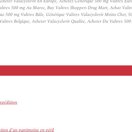
heter Valacyclovir En Europe, Achetez Générique 500 mg Valtrex Europ
ltrex 500 mg Au Maroc, Buy Valtrex Shoppers Drug Mart, Achat Valtre
ue 500 mg Valtrex Bâle, Générique Valtrex Valacyclovir Moins Cher, 
trex Belgique, Acheter Valacyclovir Qualite, Acheter Du Valtrex 50
Expédition
ation d’un patrimoine en péril