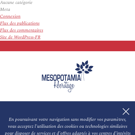
Aucune catégorie
Meta
Connexion
Flux des publications
Flux des commentaires
Site de WordPress-FR
En poursuivant votre navigation sans modifier vos paramètres,
vous acceptez l'utilisation des cookies ou technologies similaires
L'association
NOS PARTENAIRES
pour disposer de services et d'offres adaptés à vos centres d'intérêts