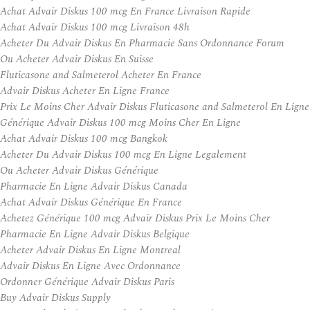
Achat Advair Diskus 100 mcg En France Livraison Rapide
Achat Advair Diskus 100 mcg Livraison 48h
Acheter Du Advair Diskus En Pharmacie Sans Ordonnance Forum
Ou Acheter Advair Diskus En Suisse
Fluticasone and Salmeterol Acheter En France
Advair Diskus Acheter En Ligne France
Prix Le Moins Cher Advair Diskus Fluticasone and Salmeterol En Ligne
Générique Advair Diskus 100 mcg Moins Cher En Ligne
Achat Advair Diskus 100 mcg Bangkok
Acheter Du Advair Diskus 100 mcg En Ligne Legalement
Ou Acheter Advair Diskus Générique
Pharmacie En Ligne Advair Diskus Canada
Achat Advair Diskus Générique En France
Achetez Générique 100 mcg Advair Diskus Prix Le Moins Cher
Pharmacie En Ligne Advair Diskus Belgique
Acheter Advair Diskus En Ligne Montreal
Advair Diskus En Ligne Avec Ordonnance
Ordonner Générique Advair Diskus Paris
Buy Advair Diskus Supply