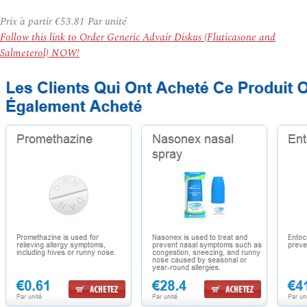
Prix à partir
€53.81
Par unité
Follow this link to Order Generic Advair Diskus (Fluticasone and
Salmeterol) NOW!