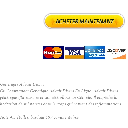
Générique Advair Diskus
Ou Commander Generique Advair Diskus En Ligne. Advair Diskus
générique (fluticasone et salmétérol) est un stéroïde. Il empêche la
libération de substances dans le corps qui causent des inflammations.
Note
4.3
étoiles, basé sur
199
commentaires.