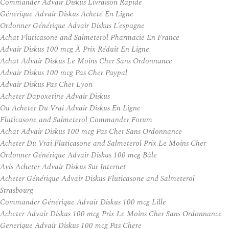
Commander Advair Diskus Livraison Rapide
Générique Advair Diskus Acheté En Ligne
Ordonner Générique Advair Diskus L’espagne
Achat Fluticasone and Salmeterol Pharmacie En France
Advair Diskus 100 mcg À Prix Réduit En Ligne
Achat Advair Diskus Le Moins Cher Sans Ordonnance
Advair Diskus 100 mcg Pas Cher Paypal
Advair Diskus Pas Cher Lyon
Acheter Dapoxetine Advair Diskus
Ou Acheter Du Vrai Advair Diskus En Ligne
Fluticasone and Salmeterol Commander Forum
Achat Advair Diskus 100 mcg Pas Cher Sans Ordonnance
Acheter Du Vrai Fluticasone and Salmeterol Prix Le Moins Cher
Ordonner Générique Advair Diskus 100 mcg Bâle
Avis Acheter Advair Diskus Sur Internet
Acheter Générique Advair Diskus Fluticasone and Salmeterol
Strasbourg
Commander Générique Advair Diskus 100 mcg Lille
Acheter Advair Diskus 100 mcg Prix Le Moins Cher Sans Ordonnance
Generique Advair Diskus 100 mcg Pas Chere