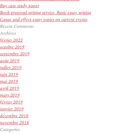
Buy case study paper
Book proposal writing service. Basic essay writing
Cause and effect essay topics on current events
Recent Comments
Archives
février 2022
octobre 2019
septembre 2019
août 2019
juillet 2019
juin 2019
mai 2019
avril 2019
mars 2019
février 2019
janvier 2019
décembre 2018
novembre 2018
Categories