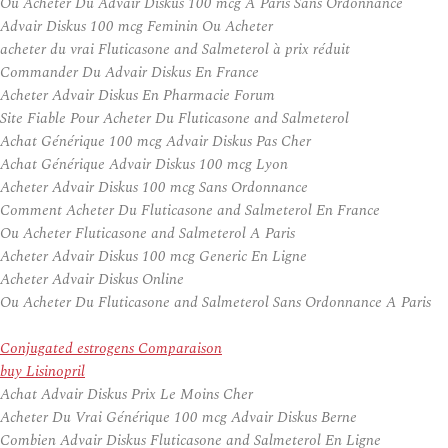
Ou Acheter Du Advair Diskus 100 mcg A Paris Sans Ordonnance
Advair Diskus 100 mcg Feminin Ou Acheter
acheter du vrai Fluticasone and Salmeterol à prix réduit
Commander Du Advair Diskus En France
Acheter Advair Diskus En Pharmacie Forum
Site Fiable Pour Acheter Du Fluticasone and Salmeterol
Achat Générique 100 mcg Advair Diskus Pas Cher
Achat Générique Advair Diskus 100 mcg Lyon
Acheter Advair Diskus 100 mcg Sans Ordonnance
Comment Acheter Du Fluticasone and Salmeterol En France
Ou Acheter Fluticasone and Salmeterol A Paris
Acheter Advair Diskus 100 mcg Generic En Ligne
Acheter Advair Diskus Online
Ou Acheter Du Fluticasone and Salmeterol Sans Ordonnance A Paris
Conjugated estrogens Comparaison
buy Lisinopril
Achat Advair Diskus Prix Le Moins Cher
Acheter Du Vrai Générique 100 mcg Advair Diskus Berne
Combien Advair Diskus Fluticasone and Salmeterol En Ligne