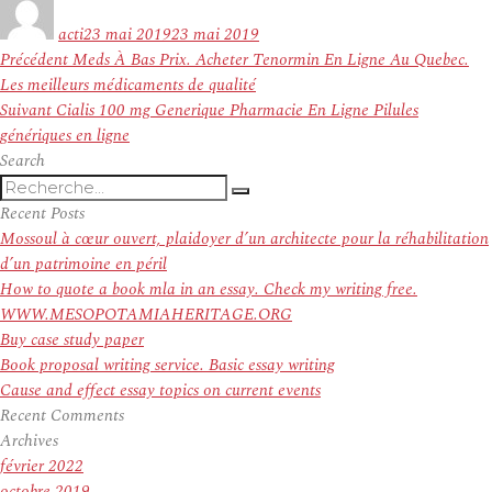
le
acti
23 mai 2019
23 mai 2019
Navigation
Article
Précédent
Meds À Bas Prix. Acheter Tenormin En Ligne Au Quebec.
de
précédent :
Les meilleurs médicaments de qualité
l’article
Article
Suivant
Cialis 100 mg Generique Pharmacie En Ligne Pilules
suivant :
génériques en ligne
Search
Recherche
Recherche
pour
Recent Posts
:
Mossoul à cœur ouvert, plaidoyer d’un architecte pour la réhabilitation
d’un patrimoine en péril
How to quote a book mla in an essay. Check my writing free.
WWW.MESOPOTAMIAHERITAGE.ORG
Buy case study paper
Book proposal writing service. Basic essay writing
Cause and effect essay topics on current events
Recent Comments
Archives
février 2022
octobre 2019