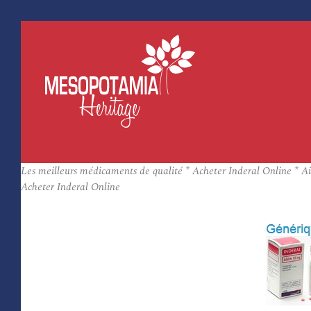
Les meilleurs médicaments de qualité * Acheter Inderal Online * Ai
Acheter Inderal Online