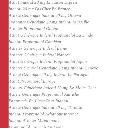
Achat Inderal 20 mg Livraison Express
Inderal 20 mg Pas Cher En France
Acheté Générique Inderal 20 mg Ottawa
Ordonner Générique 20 mg Inderal Marseille
Acheter Propranolol Online
Achat Générique Inderal Propranolol La Dinde
Inderal Propranolol Combien
Acheter Générique Inderal Berne
Acheter Générique Inderal Nantes
Achat Générique Inderal Propranolol Japon
Acheter Du Vrai Générique 20 mg Inderal Genève
Acheté Générique 20 mg Inderal Le Portugal
Achat Propranolol Europe
Achetez Générique Inderal 20 mg Le Moins Cher
Acheté Générique Propranolol Autriche
Pharmacie En Ligne Pour Inderal
Acheté Générique Inderal 20 mg Toronto
Inderal Propranolol Achat Sur Internet
Inderal Acheter Maintenant
Propranolol Francais En Ligne