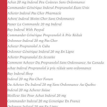
Achat 20 mg Inderal Peu Coûteux Sans Ordonnance
Commander Générique Inderal Propranolol États Unis
Acheter Inderal Pas Cher Pharmacie
Acheté Inderal Moins Cher Sans Ordonnance
Passer La Commande 20 mg Inderal
Buy Inderal With Paypal
Commander Générique Propranolol À Prix Réduit
Ordonner Inderal 20 mg Pas Cher
Acheter Propranolol A Cuba
Ordonner Générique Inderal 20 mg En Ligne
Acheter Propranolol En Securite
Comment Acheter Du Propranolol Sans Ordonnance Au Canada
achat Inderal Propranolol à prix réduit sans ordonnance
Buy Inderal Shop
Inderal 20 mg Pas Cher Forum
Ou Acheter Du Inderal 20 mg Sans Ordonnance Au Quebec
Inderal 20 mg Acheter Suisse
Meilleur Site Pour Achat Inderal 20 mg
Commander Inderal 20 mg Generique En France
Ordonner Inderal 20 mg En Ligne