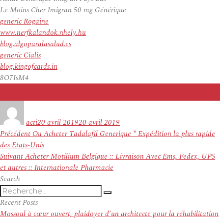
Le Moins Cher Imigran 50 mg Générique
generic Rogaine
www.nerfkalandok.nhely.hu
blog.algoparalasalud.es
generic Cialis
blog.kingofcards.in
8O7IsM4
Auteur
Publié
le
acti
20 avril 2019
20 avril 2019
Navigation
Article
Précédent
Ou Acheter Tadalafil Generique * Expédition la plus rapide
de
précédent :
des Etats-Unis
l’article
Article
Suivant
Acheter Motilium Belgique :: Livraison Avec Ems, Fedex, UPS
suivant :
et autres :: Internationale Pharmacie
Search
Recherche
Recherche
pour
Recent Posts
:
Mossoul à cœur ouvert, plaidoyer d’un architecte pour la réhabilitation