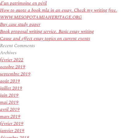
d’un patrimoine en péril
How to quote a book mla in an essay. Check my writing free.
WWW.MESOPOTAMIAHERITAGE.ORG
Buy case study paper
Book proposal writing service. Basic essay writing
Cause and effect essay topics on current events
Recent Comments
Archives
février 2022
octobre 2019
septembre 2019
août 2019
juillet 2019
juin 2019
mai 2019
avril 2019
mars 2019
février 2019
janvier 2019
décembre 2018