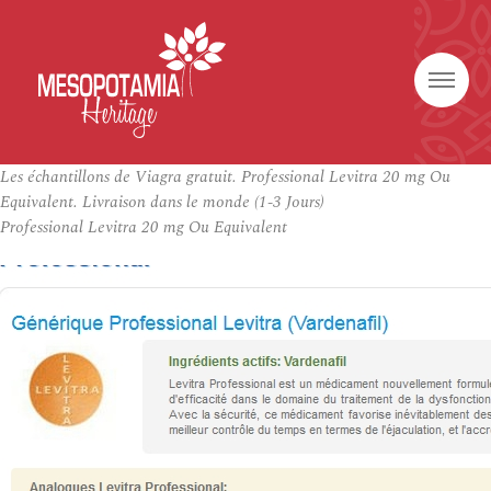
Les échantillons de Viagra gratuit. Professional Levitra 20 mg Ou
Equivalent. Livraison dans le monde (1-3 Jours)
Professional Levitra 20 mg Ou Equivalent