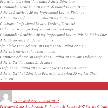
Professional Levitra Vardenafil Acheté Générique
Commander Générique 20 mg Professional Levitra Berne
Achetez Générique 20 mg Professional Levitra Finlande
Acheter Du Professional Levitra 20 mg En Europe
Générique Professional Levitra Vardenafil Acheté
Ordonner Générique Professional Levitra Europe
Commander Générique 20 mg Professional Levitra Prix Le Moins Cher
Achat Generique Vardenafil France
Site Fiable Pour Acheter Du Professional Levitra 20 mg
Achetez Générique Vardenafil Japon
Comment Acheter Du Professional Levitra 20 mg Sans Ordonnance
Acheter Du Vardenafil En Securite
Professional Levitra 20 mg Generique Pas Cher En France
Acheter Du Vrai Générique Professional Levitra 20 mg Pas Cher
XhLqV8
Auteur
Publié
le
acti
22 avril 2019
22 avril 2019
Navigation
Article
Précédent
Cialis Black Achat En Pharmacie Remise 24/7 Service Clients