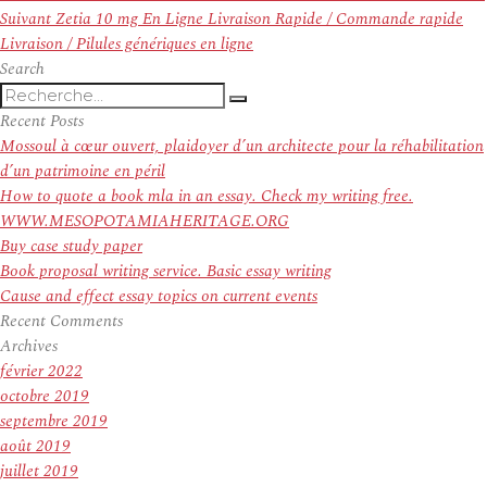
de
Article
précédent :
Suivant
Zetia 10 mg En Ligne Livraison Rapide / Commande rapide
l’article
suivant :
Livraison / Pilules génériques en ligne
Search
Recherche
Recherche
pour
Recent Posts
:
Mossoul à cœur ouvert, plaidoyer d’un architecte pour la réhabilitation
d’un patrimoine en péril
How to quote a book mla in an essay. Check my writing free.
WWW.MESOPOTAMIAHERITAGE.ORG
Buy case study paper
Book proposal writing service. Basic essay writing
Cause and effect essay topics on current events
Recent Comments
Archives
février 2022
octobre 2019
septembre 2019
août 2019
juillet 2019