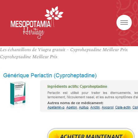
Les échantillons de Viagra gratuit – Cyproheptadine Meilleur Prix
Cyproheptadine Meilleur Prix