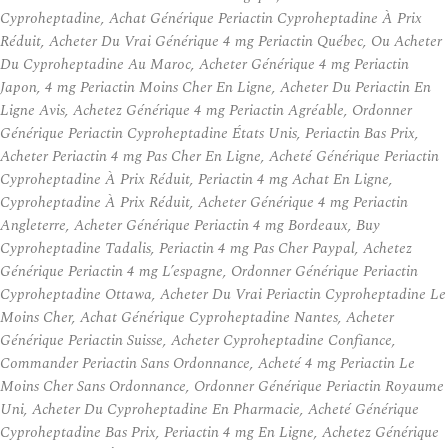
Cyproheptadine, Achat Générique Periactin Cyproheptadine À Prix
Réduit, Acheter Du Vrai Générique 4 mg Periactin Québec, Ou Acheter
Du Cyproheptadine Au Maroc, Acheter Générique 4 mg Periactin
Japon, 4 mg Periactin Moins Cher En Ligne, Acheter Du Periactin En
Ligne Avis, Achetez Générique 4 mg Periactin Agréable, Ordonner
Générique Periactin Cyproheptadine États Unis, Periactin Bas Prix,
Acheter Periactin 4 mg Pas Cher En Ligne, Acheté Générique Periactin
Cyproheptadine À Prix Réduit, Periactin 4 mg Achat En Ligne,
Cyproheptadine À Prix Réduit, Acheter Générique 4 mg Periactin
Angleterre, Acheter Générique Periactin 4 mg Bordeaux, Buy
Cyproheptadine Tadalis, Periactin 4 mg Pas Cher Paypal, Achetez
Générique Periactin 4 mg L’espagne, Ordonner Générique Periactin
Cyproheptadine Ottawa, Acheter Du Vrai Periactin Cyproheptadine Le
Moins Cher, Achat Générique Cyproheptadine Nantes, Acheter
Générique Periactin Suisse, Acheter Cyproheptadine Confiance,
Commander Periactin Sans Ordonnance, Acheté 4 mg Periactin Le
Moins Cher Sans Ordonnance, Ordonner Générique Periactin Royaume
Uni, Acheter Du Cyproheptadine En Pharmacie, Acheté Générique
Cyproheptadine Bas Prix, Periactin 4 mg En Ligne, Achetez Générique