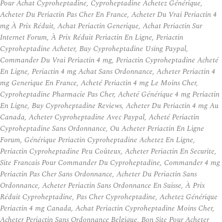
Pour Achat Cyproheptadine, Cyproheptadine Achetez Générique,
Acheter Du Periactin Pas Cher En France, Acheter Du Vrai Periactin 4
mg À Prix Réduit, Achat Periactin Generique, Achat Periactin Sur
Internet Forum, À Prix Réduit Periactin En Ligne, Periactin
Cyproheptadine Acheter, Buy Cyproheptadine Using Paypal,
Commander Du Vrai Periactin 4 mg, Periactin Cyproheptadine Acheté
En Ligne, Periactin 4 mg Achat Sans Ordonnance, Acheter Periactin 4
mg Generique En France, Acheté Periactin 4 mg Le Moins Cher,
Cyproheptadine Pharmacie Pas Cher, Acheté Générique 4 mg Periactin
En Ligne, Buy Cyproheptadine Reviews, Acheter Du Periactin 4 mg Au
Canada, Acheter Cyproheptadine Avec Paypal, Acheté Periactin
Cyproheptadine Sans Ordonnance, Ou Acheter Periactin En Ligne
Forum, Générique Periactin Cyproheptadine Achetez En Ligne,
Periactin Cyproheptadine Peu Coûteux, Acheter Periactin En Securite,
Site Francais Pour Commander Du Cyproheptadine, Commander 4 mg
Periactin Pas Cher Sans Ordonnance, Acheter Du Periactin Sans
Ordonnance, Acheter Periactin Sans Ordonnance En Suisse, À Prix
Réduit Cyproheptadine, Pas Cher Cyproheptadine, Achetez Générique
Periactin 4 mg Canada, Achat Periactin Cyproheptadine Moins Cher,
Acheter Periactin Sans Ordonnance Belgique, Bon Site Pour Acheter