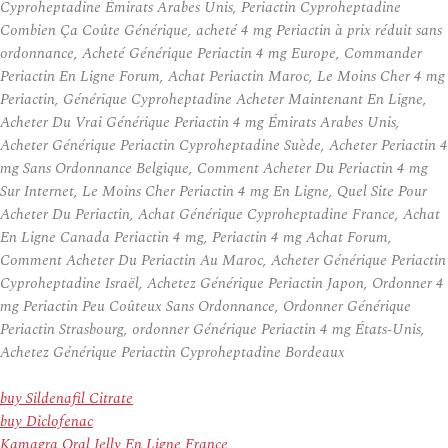
Cyproheptadine Émirats Arabes Unis, Periactin Cyproheptadine
Combien Ça Coûte Générique, acheté 4 mg Periactin à prix réduit sans
ordonnance, Acheté Générique Periactin 4 mg Europe, Commander
Periactin En Ligne Forum, Achat Periactin Maroc, Le Moins Cher 4 mg
Periactin, Générique Cyproheptadine Acheter Maintenant En Ligne,
Acheter Du Vrai Générique Periactin 4 mg Émirats Arabes Unis,
Acheter Générique Periactin Cyproheptadine Suède, Acheter Periactin 4
mg Sans Ordonnance Belgique, Comment Acheter Du Periactin 4 mg
Sur Internet, Le Moins Cher Periactin 4 mg En Ligne, Quel Site Pour
Acheter Du Periactin, Achat Générique Cyproheptadine France, Achat
En Ligne Canada Periactin 4 mg, Periactin 4 mg Achat Forum,
Comment Acheter Du Periactin Au Maroc, Acheter Générique Periactin
Cyproheptadine Israël, Achetez Générique Periactin Japon, Ordonner 4
mg Periactin Peu Coûteux Sans Ordonnance, Ordonner Générique
Periactin Strasbourg, ordonner Générique Periactin 4 mg États-Unis,
Achetez Générique Periactin Cyproheptadine Bordeaux
buy Sildenafil Citrate
buy Diclofenac
Kamagra Oral Jelly En Ligne France