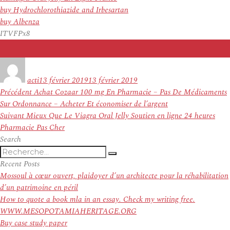
buy Hydrochlorothiazide and Irbesartan
buy Albenza
ITVFPx8
Auteur
Publié
le
acti
13 février 2019
13 février 2019
Navigation
Article
Précédent
Achat Cozaar 100 mg En Pharmacie – Pas De Médicaments
de
précédent :
Sur Ordonnance – Acheter Et économiser de l’argent
l’article
Article
Suivant
Mieux Que Le Viagra Oral Jelly Soutien en ligne 24 heures
suivant :
Pharmacie Pas Cher
Search
Recherche
Recherche
pour
Recent Posts
:
Mossoul à cœur ouvert, plaidoyer d’un architecte pour la réhabilitation
d’un patrimoine en péril
How to quote a book mla in an essay. Check my writing free.
WWW.MESOPOTAMIAHERITAGE.ORG
Buy case study paper