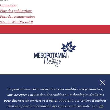
Connexion
Flux des publications
Flux des commentaires
Site de WordPress-FR
En poursuivant votre navigation sans modifier vos paramètres,
vous acceptez l'utilisation des cookies ou technologies similaires
L'association
NOS PARTENAIRES
pour disposer de services et d'offres adaptés à vos centres d'intérêts
ainsi que pour la sécurisation des transactions sur notre site.
En
Le conseil scientifique et nos experts
Les auteurs