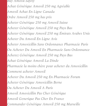
Buy Amoxil Safely
Achat Générique Amoxil 250 mg Agréable
Amoxil Achat En Ligne Canada
Ordre Amoxil 250 mg bas prix
Acheter Générique 250 mg Amoxil Suisse
Acheter Générique Amoxil 250 mg Pays Bas
Acheter Générique Amoxil 250 mg Émirats Arabes Unis
Acheter Du Amoxil En Ligne Avis
Acheter Amoxicillin Sans Ordonnance Pharmacie Paris
Ou Acheter Du Amoxil En Pharmacie Sans Ordonnance
Achetez Générique Amoxil 250 mg Pays Bas
Achat Générique Amoxil La Dinde
Pharmacie la moins chère pour acheter du Amoxicillin
Comment acheter Amoxil
Acheter Du Amoxil 250 mg En Pharmacie Forum
Acheter Générique Amoxicillin Berne
Ou Acheter Du Amoxil A Paris
Amoxil Amoxicillin Pas Cher Générique
Amoxil Generique Pas Cher En France
Commander Générique Amoxil 250 mg Marseille