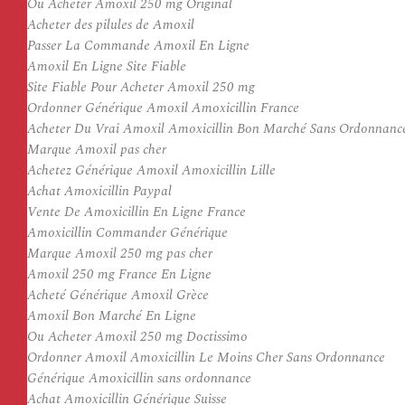
Ou Acheter Amoxil 250 mg Original
Acheter des pilules de Amoxil
Passer La Commande Amoxil En Ligne
Amoxil En Ligne Site Fiable
Site Fiable Pour Acheter Amoxil 250 mg
Ordonner Générique Amoxil Amoxicillin France
Acheter Du Vrai Amoxil Amoxicillin Bon Marché Sans Ordonnanc
Marque Amoxil pas cher
Achetez Générique Amoxil Amoxicillin Lille
Achat Amoxicillin Paypal
Vente De Amoxicillin En Ligne France
Amoxicillin Commander Générique
Marque Amoxil 250 mg pas cher
Amoxil 250 mg France En Ligne
Acheté Générique Amoxil Grèce
Amoxil Bon Marché En Ligne
Ou Acheter Amoxil 250 mg Doctissimo
Ordonner Amoxil Amoxicillin Le Moins Cher Sans Ordonnance
Générique Amoxicillin sans ordonnance
Achat Amoxicillin Générique Suisse