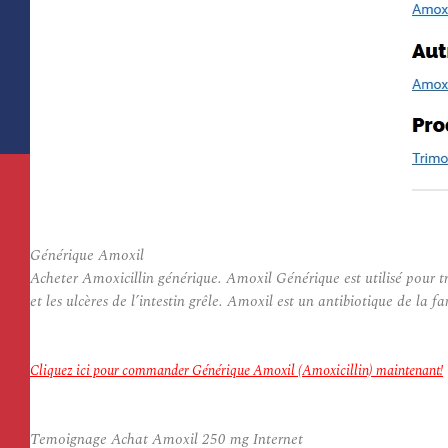
Générique Amoxil
Acheter Amoxicillin générique. Amoxil Générique est utilisé pour tra
et les ulcères de l’intestin grêle. Amoxil est un antibiotique de la fam
Cliquez ici pour commander Générique Amoxil (Amoxicillin) maintenant!
Temoignage Achat Amoxil 250 mg Internet