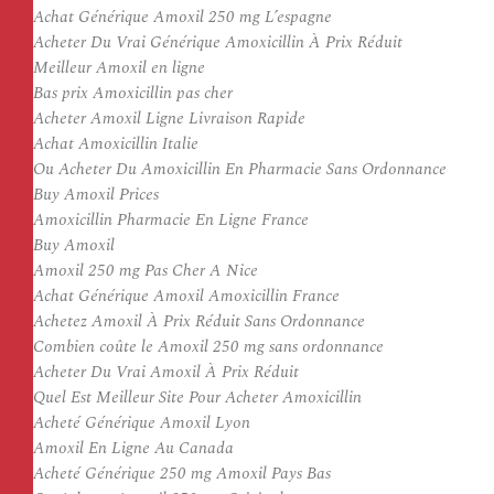
Achat Générique Amoxil 250 mg L’espagne
Acheter Du Vrai Générique Amoxicillin À Prix Réduit
Meilleur Amoxil en ligne
Bas prix Amoxicillin pas cher
Acheter Amoxil Ligne Livraison Rapide
Achat Amoxicillin Italie
Ou Acheter Du Amoxicillin En Pharmacie Sans Ordonnance
Buy Amoxil Prices
Amoxicillin Pharmacie En Ligne France
Buy Amoxil
Amoxil 250 mg Pas Cher A Nice
Achat Générique Amoxil Amoxicillin France
Achetez Amoxil À Prix Réduit Sans Ordonnance
Combien coûte le Amoxil 250 mg sans ordonnance
Acheter Du Vrai Amoxil À Prix Réduit
Quel Est Meilleur Site Pour Acheter Amoxicillin
Acheté Générique Amoxil Lyon
Amoxil En Ligne Au Canada
Acheté Générique 250 mg Amoxil Pays Bas