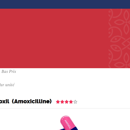
 Bas Prix
ar unité