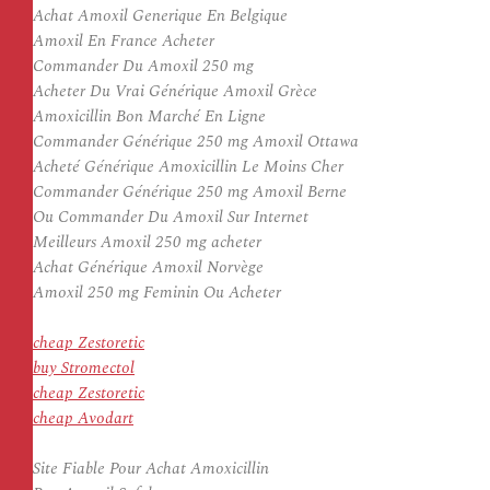
Achat Amoxil Generique En Belgique
Amoxil En France Acheter
Commander Du Amoxil 250 mg
Acheter Du Vrai Générique Amoxil Grèce
Amoxicillin Bon Marché En Ligne
Commander Générique 250 mg Amoxil Ottawa
Acheté Générique Amoxicillin Le Moins Cher
Commander Générique 250 mg Amoxil Berne
Ou Commander Du Amoxil Sur Internet
Meilleurs Amoxil 250 mg acheter
Achat Générique Amoxil Norvège
Amoxil 250 mg Feminin Ou Acheter
cheap Zestoretic
buy Stromectol
cheap Zestoretic
cheap Avodart
Site Fiable Pour Achat Amoxicillin