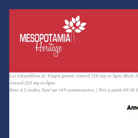
Les échantillons de Viagra gratuit Amoxil 250 mg en ligne Meds À
Amoxil 250 mg en ligne
Note
4.5
étoiles, basé sur
169
commentaires.
|
Prix à partir
€0.38
P