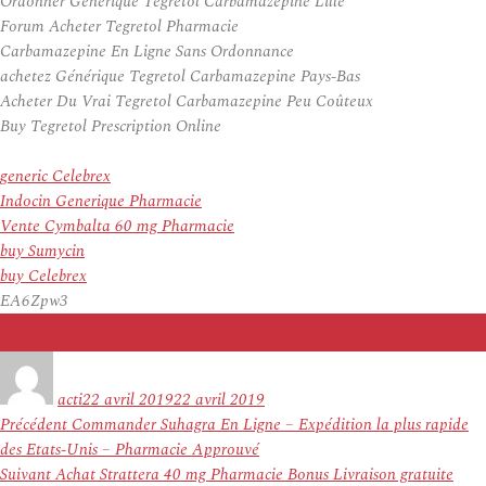
Ordonner Générique Tegretol Carbamazepine Lille
Forum Acheter Tegretol Pharmacie
Carbamazepine En Ligne Sans Ordonnance
achetez Générique Tegretol Carbamazepine Pays-Bas
Acheter Du Vrai Tegretol Carbamazepine Peu Coûteux
Buy Tegretol Prescription Online
generic Celebrex
Indocin Generique Pharmacie
Vente Cymbalta 60 mg Pharmacie
buy Sumycin
buy Celebrex
EA6Zpw3
Auteur
Publié
le
acti
22 avril 2019
22 avril 2019
Navigation
Article
Précédent
Commander Suhagra En Ligne – Expédition la plus rapide
de
précédent :
des Etats-Unis – Pharmacie Approuvé
l’article
Article
Suivant
Achat Strattera 40 mg Pharmacie Bonus Livraison gratuite