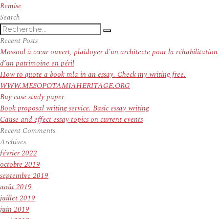
suivant :
Remise
Search
Recherche
Recherche
pour
Recent Posts
:
Mossoul à cœur ouvert, plaidoyer d’un architecte pour la réhabilitation
d’un patrimoine en péril
How to quote a book mla in an essay. Check my writing free.
WWW.MESOPOTAMIAHERITAGE.ORG
Buy case study paper
Book proposal writing service. Basic essay writing
Cause and effect essay topics on current events
Recent Comments
Archives
février 2022
octobre 2019
septembre 2019
août 2019
juillet 2019
juin 2019