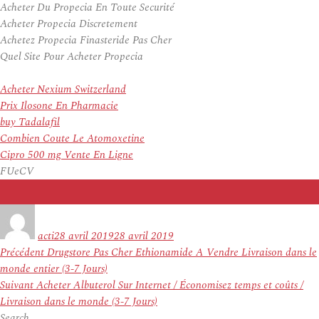
Acheter Du Propecia En Toute Securité
Acheter Propecia Discretement
Achetez Propecia Finasteride Pas Cher
Quel Site Pour Acheter Propecia
Acheter Nexium Switzerland
Prix Ilosone En Pharmacie
buy Tadalafil
Combien Coute Le Atomoxetine
Cipro 500 mg Vente En Ligne
FUeCV
Auteur
Publié
le
acti
28 avril 2019
28 avril 2019
Navigation
Article
Précédent
Drugstore Pas Cher Ethionamide A Vendre Livraison dans le
de
précédent :
monde entier (3-7 Jours)
l’article
Article
Suivant
Acheter Albuterol Sur Internet / Économisez temps et coûts /
suivant :
Livraison dans le monde (3-7 Jours)
Search