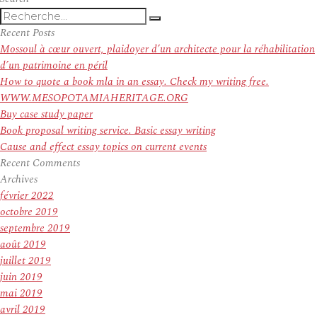
Recherche
Recherche
pour
Recent Posts
:
Mossoul à cœur ouvert, plaidoyer d’un architecte pour la réhabilitation
d’un patrimoine en péril
How to quote a book mla in an essay. Check my writing free.
WWW.MESOPOTAMIAHERITAGE.ORG
Buy case study paper
Book proposal writing service. Basic essay writing
Cause and effect essay topics on current events
Recent Comments
Archives
février 2022
octobre 2019
septembre 2019
août 2019
juillet 2019
juin 2019
mai 2019
avril 2019