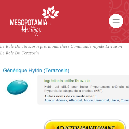
Le Role Du Terazosin prix moins chère Commande rapide Livraison
Le Role Du Terazosin