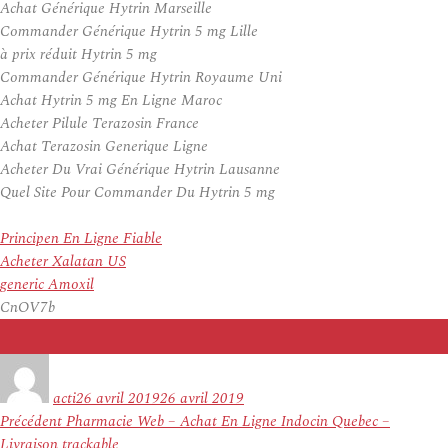
Achat Générique Hytrin Marseille
Commander Générique Hytrin 5 mg Lille
à prix réduit Hytrin 5 mg
Commander Générique Hytrin Royaume Uni
Achat Hytrin 5 mg En Ligne Maroc
Acheter Pilule Terazosin France
Achat Terazosin Generique Ligne
Acheter Du Vrai Générique Hytrin Lausanne
Quel Site Pour Commander Du Hytrin 5 mg
Principen En Ligne Fiable
Acheter Xalatan US
generic Amoxil
CnOV7b
Auteur
Publié
le
acti
26 avril 2019
26 avril 2019
Navigation
Article
Précédent
Pharmacie Web – Achat En Ligne Indocin Quebec –
de
précédent :
Livraison trackable