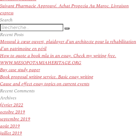
l’article
Article
Suivant
Pharmacie Approuvé. Achat Propecia Au Maroc. Livraison
suivant :
express
Search
Recherche
Recherche
pour
Recent Posts
:
Mossoul à cœur ouvert, plaidoyer d’un architecte pour la réhabilitation
d’un patrimoine en péril
How to quote a book mla in an essay. Check my writing free.
WWW.MESOPOTAMIAHERITAGE.ORG
Buy case study paper
Book proposal writing service. Basic essay writing
Cause and effect essay topics on current events
Recent Comments
Archives
février 2022
octobre 2019
septembre 2019
août 2019
juillet 2019