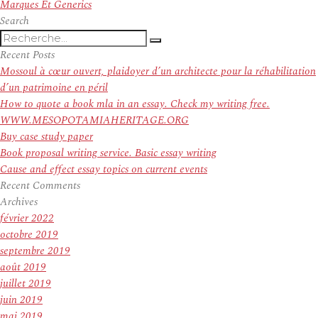
suivant :
Marques Et Generics
Search
Recherche
Recherche
pour
Recent Posts
:
Mossoul à cœur ouvert, plaidoyer d’un architecte pour la réhabilitation
d’un patrimoine en péril
How to quote a book mla in an essay. Check my writing free.
WWW.MESOPOTAMIAHERITAGE.ORG
Buy case study paper
Book proposal writing service. Basic essay writing
Cause and effect essay topics on current events
Recent Comments
Archives
février 2022
octobre 2019
septembre 2019
août 2019
juillet 2019
juin 2019
mai 2019