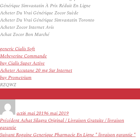
Générique Simvastatin À Prix Réduit En Ligne
Acheter Du Vrai Générique Zocor Suède
Acheter Du Vrai Générique Simvastatin Toronto
Acheter Zocor Internet Avis
Achat Zocor Bon Marché
generic Cialis Soft
Mebeverine Commande
buy Cialis Super Active
Acheter Accutane 20 mg Sur Internet
buy Prometrium
RZQWZ
Auteur
Publié
le
acti
6 mai 2019
6 mai 2019
Navigation
Article
Précédent
Achat Silagra Original / Livraison Gratuite / livraison
de
précédent :
garantie
l’article
Article
Suivant
Rogaine Generique Pharmacie En Ligne * livraison garantie *