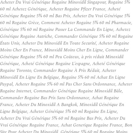
Acheter Du Vrai Générique Rogaine Minoxidil Singapour, Rogaine 5%
60 ml Achetez Générique, Acheter Rogaine Pfizer France, Acheté
Générique Rogaine 5% 60 ml Bas Prix, Acheter Du Vrai Générique 5%
60 ml Rogaine Grèce, Comment Acheter Rogaine 5% 60 ml Pharmacie,
Générique 5% 60 ml Rogaine Passer La Commande En Ligne, Achetez
Générique Rogaine Autriche, Commander Générique 5% 60 ml Rogaine
États Unis, Acheter Du Minoxidil En Toute Securité, Acheter Rogaine
Moins Cher En France, Minoxidil Moins Cher En Ligne, Commander
Générique Rogaine 5% 60 ml Peu Coûteux, à prix réduit Minoxidil
Générique, Acheté Générique Rogaine L’espagne, Acheté Générique
Rogaine Toronto, Commander Rogaine À Prix Réduit, Acheter
Minoxidil En Ligne En Belgique, Rogaine 5% 60 ml Achat En Ligne
Paypal, Acheter Rogaine 5% 60 ml Pas Cher Sans Ordonnance, Acheter
Rogaine Internet, Commander Générique Rogaine Minoxidil Bâle,
Commander Rogaine Bas Prix Sans Ordonnance, Achat Rogaine
France, Acheter Du Minoxidil A Bangkok, Minoxidil Générique En
Ligne Belgique, Acheter Générique 5% 60 ml Rogaine En Ligne,
Acheter Du Vrai Générique 5% 60 ml Rogaine Bas Prix, Acheter Du
Vrai Générique Rogaine France, Achat Generique Rogaine France, Bon
Site Pour Acheter Du Minoxidil, Générique 5% 60 ml Rogaine Moins