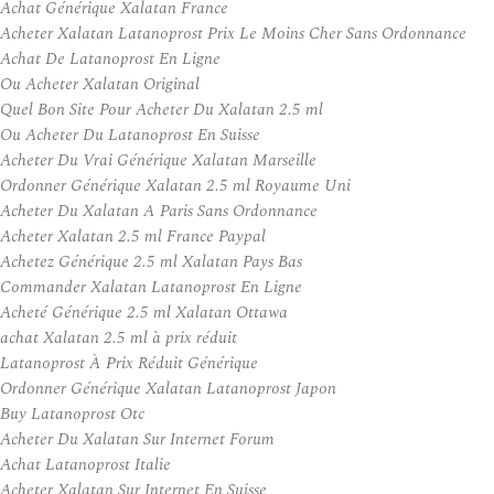
Achat Générique Xalatan France
Acheter Xalatan Latanoprost Prix Le Moins Cher Sans Ordonnance
Achat De Latanoprost En Ligne
Ou Acheter Xalatan Original
Quel Bon Site Pour Acheter Du Xalatan 2.5 ml
Ou Acheter Du Latanoprost En Suisse
Acheter Du Vrai Générique Xalatan Marseille
Ordonner Générique Xalatan 2.5 ml Royaume Uni
Acheter Du Xalatan A Paris Sans Ordonnance
Acheter Xalatan 2.5 ml France Paypal
Achetez Générique 2.5 ml Xalatan Pays Bas
Commander Xalatan Latanoprost En Ligne
Acheté Générique 2.5 ml Xalatan Ottawa
achat Xalatan 2.5 ml à prix réduit
Latanoprost À Prix Réduit Générique
Ordonner Générique Xalatan Latanoprost Japon
Buy Latanoprost Otc
Acheter Du Xalatan Sur Internet Forum
Achat Latanoprost Italie
Acheter Xalatan Sur Internet En Suisse