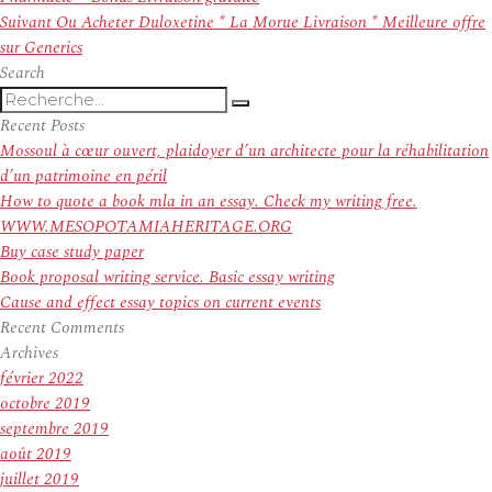
l’article
Article
Suivant
Ou Acheter Duloxetine * La Morue Livraison * Meilleure offre
suivant :
sur Generics
Search
Recherche
Recherche
pour
Recent Posts
:
Mossoul à cœur ouvert, plaidoyer d’un architecte pour la réhabilitation
d’un patrimoine en péril
How to quote a book mla in an essay. Check my writing free.
WWW.MESOPOTAMIAHERITAGE.ORG
Buy case study paper
Book proposal writing service. Basic essay writing
Cause and effect essay topics on current events
Recent Comments
Archives
février 2022
octobre 2019
septembre 2019
août 2019
juillet 2019