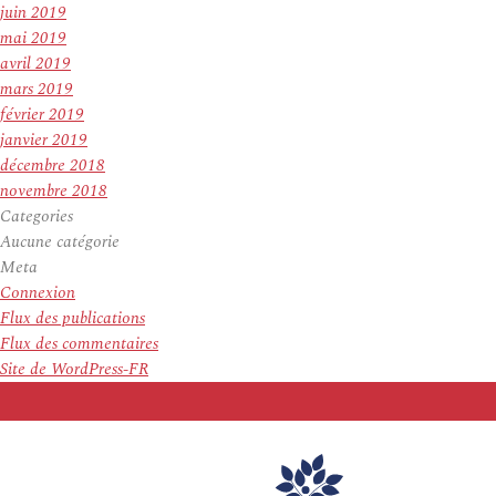
juin 2019
mai 2019
avril 2019
mars 2019
février 2019
janvier 2019
décembre 2018
novembre 2018
Categories
Aucune catégorie
Meta
Connexion
Flux des publications
Flux des commentaires
Site de WordPress-FR