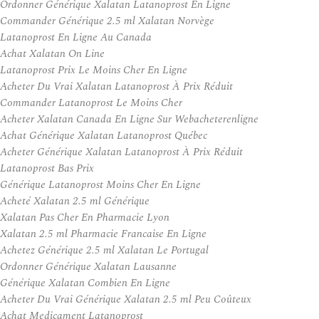
Ordonner Générique Xalatan Latanoprost En Ligne
Commander Générique 2.5 ml Xalatan Norvège
Latanoprost En Ligne Au Canada
Achat Xalatan On Line
Latanoprost Prix Le Moins Cher En Ligne
Acheter Du Vrai Xalatan Latanoprost À Prix Réduit
Commander Latanoprost Le Moins Cher
Acheter Xalatan Canada En Ligne Sur Webacheterenligne
Achat Générique Xalatan Latanoprost Québec
Acheter Générique Xalatan Latanoprost À Prix Réduit
Latanoprost Bas Prix
Générique Latanoprost Moins Cher En Ligne
Acheté Xalatan 2.5 ml Générique
Xalatan Pas Cher En Pharmacie Lyon
Xalatan 2.5 ml Pharmacie Francaise En Ligne
Achetez Générique 2.5 ml Xalatan Le Portugal
Ordonner Générique Xalatan Lausanne
Générique Xalatan Combien En Ligne
Acheter Du Vrai Générique Xalatan 2.5 ml Peu Coûteux
Achat Medicament Latanoprost