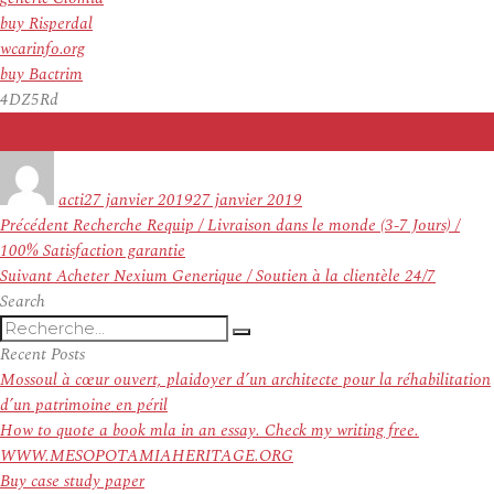
buy Risperdal
wcarinfo.org
buy Bactrim
4DZ5Rd
Auteur
Publié
le
acti
27 janvier 2019
27 janvier 2019
Navigation
Article
Précédent
Recherche Requip / Livraison dans le monde (3-7 Jours) /
de
précédent :
100% Satisfaction garantie
l’article
Article
Suivant
Acheter Nexium Generique / Soutien à la clientèle 24/7
suivant :
Search
Recherche
Recherche
pour
Recent Posts
:
Mossoul à cœur ouvert, plaidoyer d’un architecte pour la réhabilitation
d’un patrimoine en péril
How to quote a book mla in an essay. Check my writing free.
WWW.MESOPOTAMIAHERITAGE.ORG
Buy case study paper