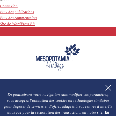
Meta
Connexion
Flux des publications
Flux des commentaires
Site de WordPress-FR
En poursuivant votre navigation sans modifier vos paramètres,
vous acceptez l'utilisation des cookies ou technologies similaires
L'association
NOS PARTENAIRES
pour disposer de services et d'offres adaptés à vos centres d'intérêts
ainsi que pour la sécurisation des transactions sur notre site.
En
Le conseil scientifique et nos experts
Les auteurs