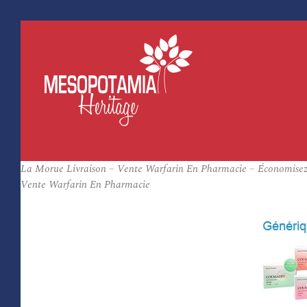
La Morue Livraison – Vente Warfarin En Pharmacie – Économisez
Vente Warfarin En Pharmacie