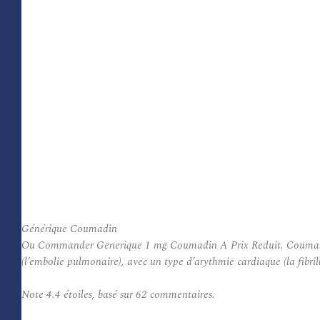
Générique Coumadin
Ou Commander Generique 1 mg Coumadin A Prix Reduit. Coumadin est 
(l’embolie pulmonaire), avec un type d’arythmie cardiaque (la fibri
Note
4.4
étoiles, basé sur
62
commentaires.