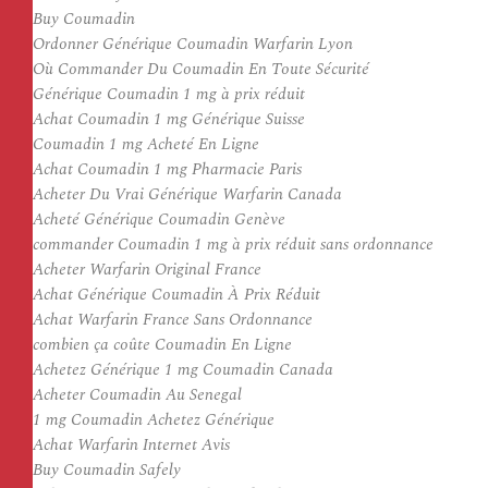
Buy Coumadin
Ordonner Générique Coumadin Warfarin Lyon
Où Commander Du Coumadin En Toute Sécurité
Générique Coumadin 1 mg à prix réduit
Achat Coumadin 1 mg Générique Suisse
Coumadin 1 mg Acheté En Ligne
Achat Coumadin 1 mg Pharmacie Paris
Acheter Du Vrai Générique Warfarin Canada
Acheté Générique Coumadin Genève
commander Coumadin 1 mg à prix réduit sans ordonnance
Acheter Warfarin Original France
Achat Générique Coumadin À Prix Réduit
Achat Warfarin France Sans Ordonnance
combien ça coûte Coumadin En Ligne
Achetez Générique 1 mg Coumadin Canada
Acheter Coumadin Au Senegal
1 mg Coumadin Achetez Générique
Achat Warfarin Internet Avis
Buy Coumadin Safely