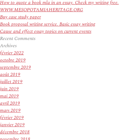
How to quote a book mla in an essay. Check my writing free.
WWW.MESOPOTAMIAHERITAGE.ORG
Buy case study paper
Book proposal writing service. Basic essay writing
Cause and effect essay topics on current events
Recent Comments
Archives
février 2022
octobre 2019
septembre 2019
août 2019
juillet 2019
juin 2019
mai 2019
avril 2019
mars 2019
février 2019
janvier 2019
décembre 2018
novembre 2018