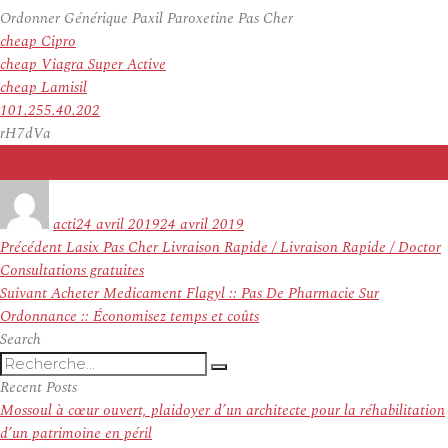
Ordonner Générique Paxil Paroxetine Pas Cher
cheap Cipro
cheap Viagra Super Active
cheap Lamisil
101.255.40.202
rH7dVa
Auteur
Publié
le
acti
24 avril 2019
24 avril 2019
Navigation
Article
Précédent
Lasix Pas Cher Livraison Rapide / Livraison Rapide / Doctor
de
précédent :
Consultations gratuites
l’article
Article
Suivant
Acheter Medicament Flagyl :: Pas De Pharmacie Sur
suivant :
Ordonnance :: Économisez temps et coûts
Search
Recherche
Recherche
pour
Recent Posts
:
Mossoul à cœur ouvert, plaidoyer d’un architecte pour la réhabilitation
d’un patrimoine en péril