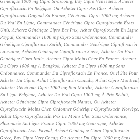
Générique 1000 mg Cipro Strasbourg, Buy Cipro Venezuela, Acheter
Ciprofloxacin En Belgique, Ou Acheter Cipro Pas Cher, Acheter
Ciprofloxacin Original En France, Générique Cipro 1000 mg Acheter
Du Vrai En Ligne, Commander Générique Cipro Ciprofloxacin États
Unis, Achetez Générique Cipro Bas Prix, Achat Ciprofloxacin En Ligne
Paypal, Commander 1000 mg Cipro Sans Ordonnance, Commander
Générique Ciprofloxacin Zürich, Commander Générique Ciprofloxacin
Lausanne, Achetez Générique Ciprofloxacin Suisse, Acheter Du Vrai
Générique Cipro Italie, Acheter Cipro Moins Cher En France, Acheter
Du Cipro 1000 mg A Bangkok, Acheter Du Cipro 1000 mg Sans
Ordonnance, Commander Du Ciprofloxacin En France, Quel Site Pour
Acheter Du Cipro, Achat Ciprofloxacin Canada, Achat Cipro Montreal,
Achetez Générique Cipro 1000 mg Bon Marché, Acheter Ciprofloxacin
En Ligne Belgique, Acheter Du Vrai Cipro 1000 mg À Prix Réduit,
Acheter Générique Cipro Ciprofloxacin Nantes, Ou Acheter
Ciprofloxacin Moins Cher, Ordonner Générique Ciprofloxacin Norvège,
Achat Cipro Ciprofloxacin Prix Le Moins Cher Sans Ordonnance,
Pharmacie En Ligne France Cipro 1000 mg Generique, Acheter
Ciprofloxacin Avec Paypal, Acheté Générique Cipro Ciprofloxacin
Grèce, Buy Cipro Very Cheap, Ou Acheter Du Cipro 1000 mg Sans