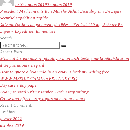
le
acti
22 mars 2019
22 mars 2019
Navigation
Article
Précédent
Médicaments Bon Marché Achat Escitalopram En Ligne
de
précédent :
Securisé Expédition rapide
l’article
Article
Suivant
Options de paiement flexibles – Xenical 120 mg Acheter En
suivant :
Ligne – Expédition Immédiate
Search
Recherche
Recherche
pour
Recent Posts
:
Mossoul à cœur ouvert, plaidoyer d’un architecte pour la réhabilitation
d’un patrimoine en péril
How to quote a book mla in an essay. Check my writing free.
WWW.MESOPOTAMIAHERITAGE.ORG
Buy case study paper
Book proposal writing service. Basic essay writing
Cause and effect essay topics on current events
Recent Comments
Archives
février 2022
octobre 2019