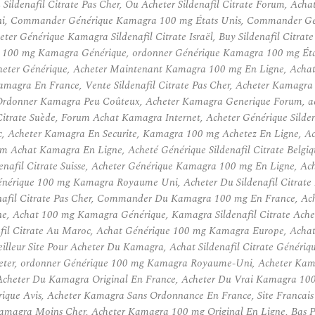
ildenafil Citrate Pas Cher, Ou Acheter Sildenafil Citrate Forum, Achat
i, Commander Générique Kamagra 100 mg États Unis, Commander Génér
eter Générique Kamagra Sildenafil Citrate Israël, Buy Sildenafil Citr
Cher 100 mg Kamagra Générique, ordonner Générique Kamagra 100 mg É
 Acheter Générique, Acheter Maintenant Kamagra 100 mg En Ligne, Ach
Kamagra En France, Vente Sildenafil Citrate Pas Cher, Acheter Kama
, Ordonner Kamagra Peu Coûteux, Acheter Kamagra Generique Forum, 
itrate Suède, Forum Achat Kamagra Internet, Acheter Générique Silde
 Acheter Kamagra En Securite, Kamagra 100 mg Achetez En Ligne, Ach
m Achat Kamagra En Ligne, Acheté Générique Sildenafil Citrate Belgiq
enafil Citrate Suisse, Acheter Générique Kamagra 100 mg En Ligne, Ach
nérique 100 mg Kamagra Royaume Uni, Acheter Du Sildenafil Citrate 
afil Citrate Pas Cher, Commander Du Kamagra 100 mg En France, Achet
e, Achat 100 mg Kamagra Générique, Kamagra Sildenafil Citrate Achete
afil Citrate Au Maroc, Achat Générique 100 mg Kamagra Europe, Ach
leur Site Pour Acheter Du Kamagra, Achat Sildenafil Citrate Génériq
eter, ordonner Générique 100 mg Kamagra Royaume-Uni, Acheter Kamagr
 Acheter Du Kamagra Original En France, Acheter Du Vrai Kamagra 1
erique Avis, Acheter Kamagra Sans Ordonnance En France, Site Franc
Kamagra Moins Cher, Acheter Kamagra 100 mg Original En Ligne, Bas Prix