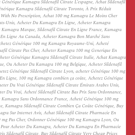
 Générique Kamagra Sildenafil Citrate L’espagne, Achat Sildenafil
ique Kamagra Sildenafil Citrate Toronto, À Prix Réduit
ate With No Prescription, Achat 100 mg Kamagra Le Moins Cher
tats-Unis, Acheter Du Kamagra En Ligne, Acheter Kamagra
at Kamagra Marque, Sildenafil Citrate En Ligne France, Kamagra
gra En Ligne Au Canada, Acheter Kamagra Bon Marché Sans
achetez Générique 100 mg Kamagra Royaume-Uni, Acheté
nafil Citrate Pas Cher, Acheter Kamagra 100 mg Generique En
eter Générique Kamagra Sildenafil Citrate Italie, Achat Kamagra
ue, Ou Acheter Du Kamagra 100 mg Belgique, Acheter Sildenafil
etez Générique Sildenafil Citrate Lyon, acheter Générique 100 mg
En Ligne, 100 mg Kamagra combien ça coûte, Achetez Générique
er Du Vrai Générique Sildenafil Citrate Émirats Arabes Unis,
r Du Vrai, Acheté Sildenafil Citrate Bas Prix Sans Ordonnance,
at Kamagra Sans Ordonnance France, Acheté Générique 100 mg
ue, Kamagra Sildenafil Citrate Combien Ça Coûte Générique, Buy
a Sur Internet Avis, Achat Sildenafil Citrate Pharmacie En
00 mg Pas Cher, Ordonner Générique 100 mg Kamagra Lyon, Ou
ais Pour Acheter Du Kamagra, Acheter Du Kamagra En Pharmacie
 Sildenafil Citrate, Buy Sildenafil Citrate Very Cheap Prices