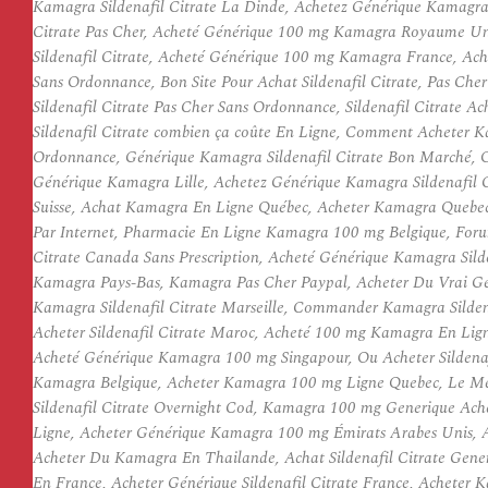
Kamagra Sildenafil Citrate La Dinde, Achetez Générique Kamagra S
Citrate Pas Cher, Acheté Générique 100 mg Kamagra Royaume Un
Sildenafil Citrate, Acheté Générique 100 mg Kamagra France, Ach
Sans Ordonnance, Bon Site Pour Achat Sildenafil Citrate, Pas 
Sildenafil Citrate Pas Cher Sans Ordonnance, Sildenafil Citrate
Sildenafil Citrate combien ça coûte En Ligne, Comment Acheter 
Ordonnance, Générique Kamagra Sildenafil Citrate Bon Marché
Générique Kamagra Lille, Achetez Générique Kamagra Sildenafil C
Suisse, Achat Kamagra En Ligne Québec, Acheter Kamagra Quebec,
Par Internet, Pharmacie En Ligne Kamagra 100 mg Belgique, Foru
Citrate Canada Sans Prescription, Acheté Générique Kamagra Sild
Kamagra Pays-Bas, Kamagra Pas Cher Paypal, Acheter Du Vrai Gé
Kamagra Sildenafil Citrate Marseille, Commander Kamagra Silden
Acheter Sildenafil Citrate Maroc, Acheté 100 mg Kamagra En Lign
Acheté Générique Kamagra 100 mg Singapour, Ou Acheter Silden
Kamagra Belgique, Acheter Kamagra 100 mg Ligne Quebec, Le Meil
Sildenafil Citrate Overnight Cod, Kamagra 100 mg Generique Ach
Ligne, Acheter Générique Kamagra 100 mg Émirats Arabes Unis,
Acheter Du Kamagra En Thailande, Achat Sildenafil Citrate Gen
En France, Acheter Générique Sildenafil Citrate France, Acheter 