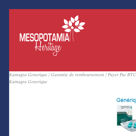
Kamagra Generique / Garantie de remboursement / Payer Par BTC
Kamagra Generique