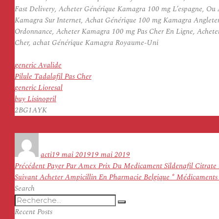
Fast Delivery, Acheter Générique Kamagra 100 mg L’espagne, Ou 
Kamagra Sur Internet, Achat Générique 100 mg Kamagra Anglete
Ordonnance, Acheter Kamagra 100 mg Pas Cher En Ligne, Acheter 
Cher, achat Générique Kamagra Royaume-Uni
generic Avalide
Pilule Tadalafil Pas Cher
generic Lioresal
buy Lisinopril
2BG1AYK
Auteur
Publié
le
acti
19 mai 2019
19 mai 2019
Navigation
Article
Précédent
Payer Par Amex Prix Du Medicament Sildenafil Citrate 
de
Article
précédent :
Suivant
Acheter Ampicillin En Pharmacie Belgique * Médicaments 
l’article
suivant :
Search
Recherche
Recherche
pour
Recent Posts