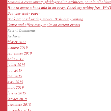
:
Mossoul à cœur ouvert, plaidoyer d’un architecte pour la réhabilit
How to quote a book mla in an essay. Check my writing f
Buy case study paper
Book proposal writing service. Basic essay writing
Cause and effect essay topics on current events
Recent Comments
Archives
février 2022
octobre 2019
septembre 2019
août 2019
juillet 2019
juin 2019
mai 2019
avril 2019
mars 2019
février 2019
janvier 2019
décembre 2018
novembre 2018