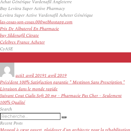
Achat Générique Vardenafil Angleterre
Buy Levitra Super Active Pharmacy
Levitra Super Active Vardenafil Acheter Générique
las-cosas-son-cosas.000webhostapp.com
Prix De Albuterol En Pharmacie
buy Sildenafil Citrate
Celebrex France Acheter
CyASE
Auteur
Publié
le
acti
1 avril 2019
1 avril 2019
Navigation
Article
Précédent
100% Satisfaction garantie * Mestinon Sans Prescription *
de
précédent :
Livraison dans le monde rapide
l’article
Article
Suivant
Cout Cialis Soft 20 mg – Pharmacie Pas Cher – Seulement
suivant :
100% Qualité
Search
Recherche
Recherche
pour
Recent Posts
:
Mossoul à cœur ouvert, plaidoyer d’un architecte pour la réhabilitation