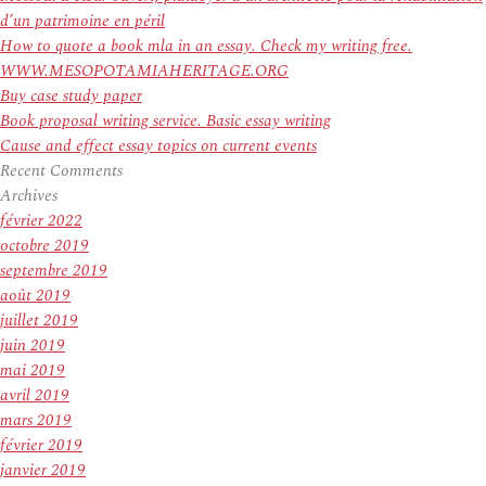
d’un patrimoine en péril
How to quote a book mla in an essay. Check my writing free.
WWW.MESOPOTAMIAHERITAGE.ORG
Buy case study paper
Book proposal writing service. Basic essay writing
Cause and effect essay topics on current events
Recent Comments
Archives
février 2022
octobre 2019
septembre 2019
août 2019
juillet 2019
juin 2019
mai 2019
avril 2019
mars 2019
février 2019
janvier 2019