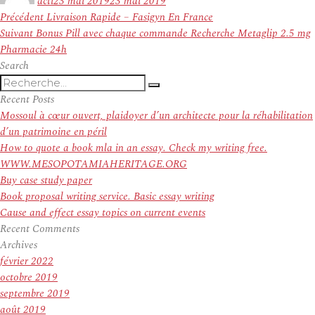
acti
23 mai 2019
23 mai 2019
Navigation
Article
Précédent
Livraison Rapide – Fasigyn En France
de
Article
précédent :
Suivant
Bonus Pill avec chaque commande Recherche Metaglip 2.5 mg
l’article
suivant :
Pharmacie 24h
Search
Recherche
Recherche
pour
Recent Posts
:
Mossoul à cœur ouvert, plaidoyer d’un architecte pour la réhabilitation
d’un patrimoine en péril
How to quote a book mla in an essay. Check my writing free.
WWW.MESOPOTAMIAHERITAGE.ORG
Buy case study paper
Book proposal writing service. Basic essay writing
Cause and effect essay topics on current events
Recent Comments
Archives
février 2022
octobre 2019
septembre 2019
août 2019