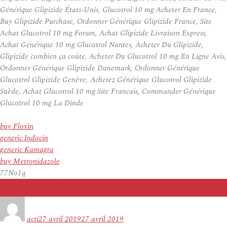
Générique Glipizide États-Unis, Glucotrol 10 mg Acheter En France,
Buy Glipizide Purchase, Ordonner Générique Glipizide France, Site
Achat Glucotrol 10 mg Forum, Achat Glipizide Livraison Express,
Achat Générique 10 mg Glucotrol Nantes, Acheter Du Glipizide,
Glipizide combien ça coûte, Acheter Du Glucotrol 10 mg En Ligne Avis,
Ordonner Générique Glipizide Danemark, Ordonner Générique
Glucotrol Glipizide Genève, Achetez Générique Glucotrol Glipizide
Suède, Achat Glucotrol 10 mg Site Francais, Commander Générique
Glucotrol 10 mg La Dinde
buy Floxin
generic Indocin
generic Kamagra
buy Metronidazole
77No1q
Auteur
Publié
le
acti
27 avril 2019
27 avril 2019