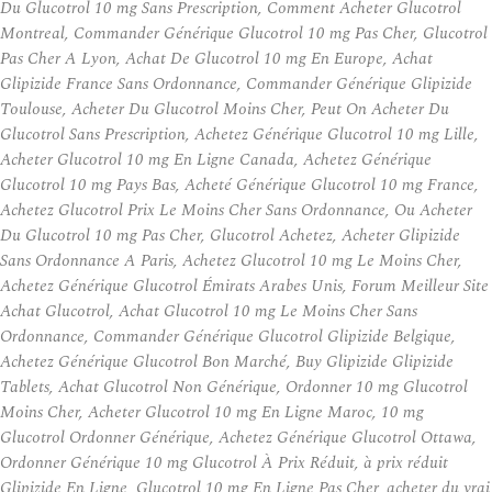
Du Glucotrol 10 mg Sans Prescription, Comment Acheter Glucotrol
Montreal, Commander Générique Glucotrol 10 mg Pas Cher, Glucotrol
Pas Cher A Lyon, Achat De Glucotrol 10 mg En Europe, Achat
Glipizide France Sans Ordonnance, Commander Générique Glipizide
Toulouse, Acheter Du Glucotrol Moins Cher, Peut On Acheter Du
Glucotrol Sans Prescription, Achetez Générique Glucotrol 10 mg Lille,
Acheter Glucotrol 10 mg En Ligne Canada, Achetez Générique
Glucotrol 10 mg Pays Bas, Acheté Générique Glucotrol 10 mg France,
Achetez Glucotrol Prix Le Moins Cher Sans Ordonnance, Ou Acheter
Du Glucotrol 10 mg Pas Cher, Glucotrol Achetez, Acheter Glipizide
Sans Ordonnance A Paris, Achetez Glucotrol 10 mg Le Moins Cher,
Achetez Générique Glucotrol Émirats Arabes Unis, Forum Meilleur Site
Achat Glucotrol, Achat Glucotrol 10 mg Le Moins Cher Sans
Ordonnance, Commander Générique Glucotrol Glipizide Belgique,
Achetez Générique Glucotrol Bon Marché, Buy Glipizide Glipizide
Tablets, Achat Glucotrol Non Générique, Ordonner 10 mg Glucotrol
Moins Cher, Acheter Glucotrol 10 mg En Ligne Maroc, 10 mg
Glucotrol Ordonner Générique, Achetez Générique Glucotrol Ottawa,
Ordonner Générique 10 mg Glucotrol À Prix Réduit, à prix réduit
Glipizide En Ligne, Glucotrol 10 mg En Ligne Pas Cher, acheter du vrai