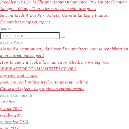
Navigation
Article
Précédent
Pas De Médicaments Sur Ordonnance. Prix Du Medicament
de
précédent :
Suhagra 100 mg. Toutes les cartes de crédit acceptées
l’article
Article
Suivant
Meds À Bas Prix. Acheter Caverta En Ligne France.
suivant :
Économisez temps et argent
Search
Recherche
Recherche
pour
Recent Posts
:
Mossoul à cœur ouvert, plaidoyer d’un architecte pour la réhabilitation
d’un patrimoine en péril
How to quote a book mla in an essay. Check my writing free.
WWW.MESOPOTAMIAHERITAGE.ORG
Buy case study paper
Book proposal writing service. Basic essay writing
Cause and effect essay topics on current events
Recent Comments
Archives
février 2022
octobre 2019
septembre 2019
août 2019