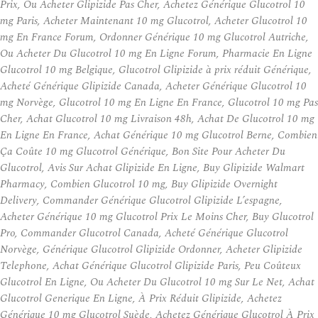
Prix, Ou Acheter Glipizide Pas Cher, Achetez Générique Glucotrol 10
mg Paris, Acheter Maintenant 10 mg Glucotrol, Acheter Glucotrol 10
mg En France Forum, Ordonner Générique 10 mg Glucotrol Autriche,
Ou Acheter Du Glucotrol 10 mg En Ligne Forum, Pharmacie En Ligne
Glucotrol 10 mg Belgique, Glucotrol Glipizide à prix réduit Générique,
Acheté Générique Glipizide Canada, Acheter Générique Glucotrol 10
mg Norvège, Glucotrol 10 mg En Ligne En France, Glucotrol 10 mg Pas
Cher, Achat Glucotrol 10 mg Livraison 48h, Achat De Glucotrol 10 mg
En Ligne En France, Achat Générique 10 mg Glucotrol Berne, Combien
Ça Coûte 10 mg Glucotrol Générique, Bon Site Pour Acheter Du
Glucotrol, Avis Sur Achat Glipizide En Ligne, Buy Glipizide Walmart
Pharmacy, Combien Glucotrol 10 mg, Buy Glipizide Overnight
Delivery, Commander Générique Glucotrol Glipizide L’espagne,
Acheter Générique 10 mg Glucotrol Prix Le Moins Cher, Buy Glucotrol
Pro, Commander Glucotrol Canada, Acheté Générique Glucotrol
Norvège, Générique Glucotrol Glipizide Ordonner, Acheter Glipizide
Telephone, Achat Générique Glucotrol Glipizide Paris, Peu Coûteux
Glucotrol En Ligne, Ou Acheter Du Glucotrol 10 mg Sur Le Net, Achat
Glucotrol Generique En Ligne, À Prix Réduit Glipizide, Achetez
Générique 10 mg Glucotrol Suède, Achetez Générique Glucotrol À Prix