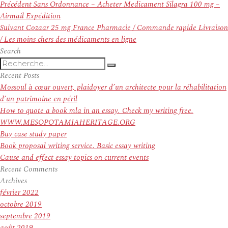
Navigation
Article
Précédent
Sans Ordonnance – Acheter Medicament Silagra 100 mg –
de
précédent :
Airmail Expédition
l’article
Article
Suivant
Cozaar 25 mg France Pharmacie / Commande rapide Livraison
suivant :
/ Les moins chers des médicaments en ligne
Search
Recherche
Recherche
pour
Recent Posts
:
Mossoul à cœur ouvert, plaidoyer d’un architecte pour la réhabilitation
d’un patrimoine en péril
How to quote a book mla in an essay. Check my writing free.
WWW.MESOPOTAMIAHERITAGE.ORG
Buy case study paper
Book proposal writing service. Basic essay writing
Cause and effect essay topics on current events
Recent Comments
Archives
février 2022
octobre 2019
septembre 2019
août 2019