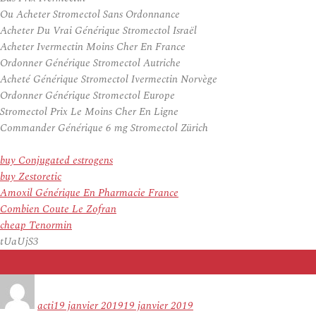
Ou Acheter Stromectol Sans Ordonnance
Acheter Du Vrai Générique Stromectol Israël
Acheter Ivermectin Moins Cher En France
Ordonner Générique Stromectol Autriche
Acheté Générique Stromectol Ivermectin Norvège
Ordonner Générique Stromectol Europe
Stromectol Prix Le Moins Cher En Ligne
Commander Générique 6 mg Stromectol Zürich
buy Conjugated estrogens
buy Zestoretic
Amoxil Générique En Pharmacie France
Combien Coute Le Zofran
cheap Tenormin
tUaUjS3
Auteur
Publié
le
acti
19 janvier 2019
19 janvier 2019