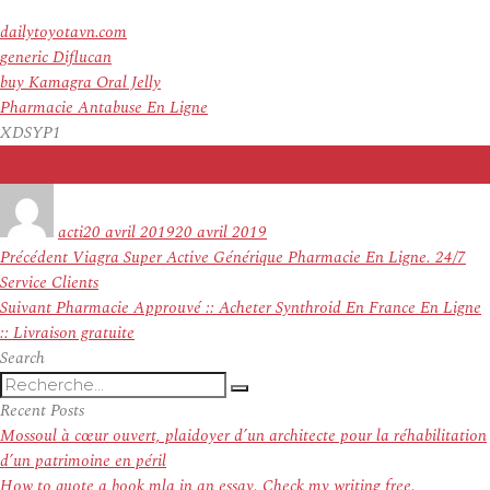
dailytoyotavn.com
generic Diflucan
buy Kamagra Oral Jelly
Pharmacie Antabuse En Ligne
XDSYP1
Auteur
Publié
le
acti
20 avril 2019
20 avril 2019
Navigation
Article
Précédent
Viagra Super Active Générique Pharmacie En Ligne. 24/7
de
précédent :
Service Clients
l’article
Article
Suivant
Pharmacie Approuvé :: Acheter Synthroid En France En Ligne
suivant :
:: Livraison gratuite
Search
Recherche
Recherche
pour
Recent Posts
:
Mossoul à cœur ouvert, plaidoyer d’un architecte pour la réhabilitation
d’un patrimoine en péril
How to quote a book mla in an essay. Check my writing free.