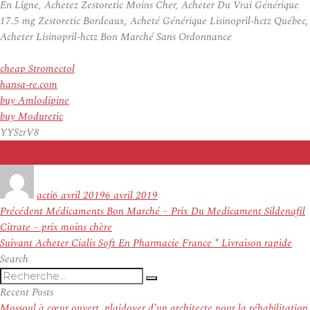
En Ligne, Achetez Zestoretic Moins Cher, Acheter Du Vrai Générique
17.5 mg Zestoretic Bordeaux, Acheté Générique Lisinopril-hctz Québec,
Acheter Lisinopril-hctz Bon Marché Sans Ordonnance
cheap Stromectol
hansa-re.com
buy Amlodipine
buy Moduretic
YYSzrV8
Auteur
Publié
le
acti
6 avril 2019
6 avril 2019
Navigation
Article
Précédent
Médicaments Bon Marché – Prix Du Medicament Sildenafil
de
précédent :
Citrate – prix moins chère
l’article
Article
Suivant
Acheter Cialis Soft En Pharmacie France * Livraison rapide
suivant :
Search
Recherche
Recherche
pour
Recent Posts
:
Mossoul à cœur ouvert, plaidoyer d’un architecte pour la réhabilitation