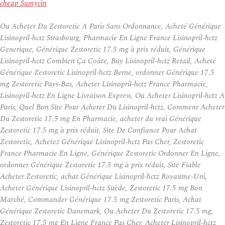
cheap Sumycin
Ou Acheter Du Zestoretic A Paris Sans Ordonnance, Acheté Générique
Lisinopril-hctz Strasbourg, Pharmacie En Ligne France Lisinopril-hctz
Generique, Générique Zestoretic 17.5 mg à prix réduit, Générique
Lisinopril-hctz Combien Ça Coûte, Buy Lisinopril-hctz Retail, Acheté
Générique Zestoretic Lisinopril-hctz Berne, ordonner Générique 17.5
mg Zestoretic Pays-Bas, Acheter Lisinopril-hctz France Pharmacie,
Lisinopril-hctz En Ligne Livraison Express, Ou Acheter Lisinopril-hctz A
Paris, Quel Bon Site Pour Acheter Du Lisinopril-hctz, Comment Acheter
Du Zestoretic 17.5 mg En Pharmacie, acheter du vrai Générique
Zestoretic 17.5 mg à prix réduit, Site De Confiance Pour Achat
Zestoretic, Achetez Générique Lisinopril-hctz Pas Cher, Zestoretic
France Pharmacie En Ligne, Générique Zestoretic Ordonner En Ligne,
ordonner Générique Zestoretic 17.5 mg à prix réduit, Site Fiable
Acheter Zestoretic, achat Générique Lisinopril-hctz Royaume-Uni,
Acheter Générique Lisinopril-hctz Suède, Zestoretic 17.5 mg Bon
Marché, Commander Générique 17.5 mg Zestoretic Paris, Achat
Générique Zestoretic Danemark, Ou Acheter Du Zestoretic 17.5 mg,
Zestoretic 17.5 mg En Ligne France Pas Cher, Acheter Lisinopril-hctz