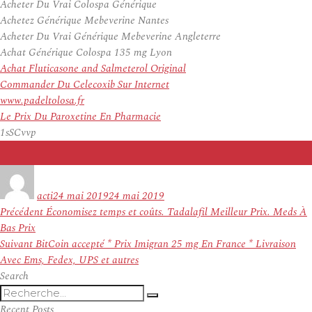
Acheter Du Vrai Colospa Générique
Achetez Générique Mebeverine Nantes
Acheter Du Vrai Générique Mebeverine Angleterre
Achat Générique Colospa 135 mg Lyon
Achat Fluticasone and Salmeterol Original
Commander Du Celecoxib Sur Internet
www.padeltolosa.fr
Le Prix Du Paroxetine En Pharmacie
1sSCvvp
Auteur
Publié
le
acti
24 mai 2019
24 mai 2019
Navigation
Article
Précédent
Économisez temps et coûts. Tadalafil Meilleur Prix. Meds À
de
précédent :
Bas Prix
l’article
Article
Suivant
BitCoin accepté * Prix Imigran 25 mg En France * Livraison
suivant :
Avec Ems, Fedex, UPS et autres
Search
Recherche
Recherche
pour
Recent Posts