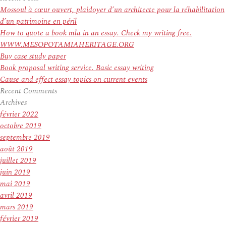
:
Mossoul à cœur ouvert, plaidoyer d’un architecte pour la réhabilitation
d’un patrimoine en péril
How to quote a book mla in an essay. Check my writing free.
WWW.MESOPOTAMIAHERITAGE.ORG
Buy case study paper
Book proposal writing service. Basic essay writing
Cause and effect essay topics on current events
Recent Comments
Archives
février 2022
octobre 2019
septembre 2019
août 2019
juillet 2019
juin 2019
mai 2019
avril 2019
mars 2019
février 2019