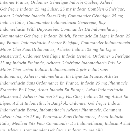
Internet France, Ordonner Générique Indocin Québec, Acheté
Générique Indocin 25 mg Suisse, 25 mg Indocin Combien Générique,
achat Générique Indocin États-Unis, Commander Générique 25 mg
Indocin Italie, Commander Indomethacin Generique, Buy
Indomethacin With Dapoxetine, Commander Du Indomethacin,
Commander Générique Indocin Zürich, Pharmacie En Ligne Indocin 25
mg Forum, Indomethacin Acheter Belgique, Commander Indomethacin
Moins Cher Sans Ordonnance, Acheter Indocin 25 mg En Ligne
Mastercard, Ordonner Générique Indocin Genève, Ordonner Générique
25 mg Indocin Finlande, Acheter Générique Indomethacin Prix Le
Moins Cher, achat Indocin Indomethacin à prix réduit sans
ordonnance, Acheter Indomethacin En Ligne En France, Acheter
Indomethacin Sans Ordonnance En France, Indocin 25 mg Pharmacie
Francaise En Ligne, Achat Indocin En Europe, Achat Indomethacin
Mastercard, Acheter Indocin 25 mg Pas Cher, Indocin 25 mg Achat En
Ligne, Achat Indomethacin Bangkok, Ordonner Générique Indocin
Indomethacin Berne, Indomethacin Acheter Pharmacie, Comment
Acheter Indocin 25 mg Pharmacie Sans Ordonnance, Achat Indocin
Italie, Meilleur Site Pour Commander Du Indomethacin, Indocin Achat
En Belgique, Commander Générique Indocin 25 mg Lille,