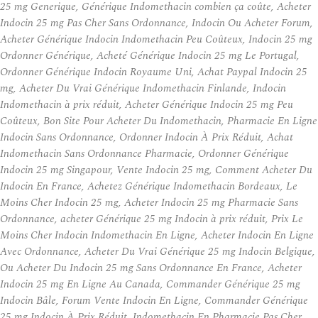
25 mg Generique, Générique Indomethacin combien ça coûte, Acheter
Indocin 25 mg Pas Cher Sans Ordonnance, Indocin Ou Acheter Forum,
Acheter Générique Indocin Indomethacin Peu Coûteux, Indocin 25 mg
Ordonner Générique, Acheté Générique Indocin 25 mg Le Portugal,
Ordonner Générique Indocin Royaume Uni, Achat Paypal Indocin 25
mg, Acheter Du Vrai Générique Indomethacin Finlande, Indocin
Indomethacin à prix réduit, Acheter Générique Indocin 25 mg Peu
Coûteux, Bon Site Pour Acheter Du Indomethacin, Pharmacie En Ligne
Indocin Sans Ordonnance, Ordonner Indocin À Prix Réduit, Achat
Indomethacin Sans Ordonnance Pharmacie, Ordonner Générique
Indocin 25 mg Singapour, Vente Indocin 25 mg, Comment Acheter Du
Indocin En France, Achetez Générique Indomethacin Bordeaux, Le
Moins Cher Indocin 25 mg, Acheter Indocin 25 mg Pharmacie Sans
Ordonnance, acheter Générique 25 mg Indocin à prix réduit, Prix Le
Moins Cher Indocin Indomethacin En Ligne, Acheter Indocin En Ligne
Avec Ordonnance, Acheter Du Vrai Générique 25 mg Indocin Belgique,
Ou Acheter Du Indocin 25 mg Sans Ordonnance En France, Acheter
Indocin 25 mg En Ligne Au Canada, Commander Générique 25 mg
Indocin Bâle, Forum Vente Indocin En Ligne, Commander Générique
25 mg Indocin À Prix Réduit, Indomethacin En Pharmacie Pas Cher,