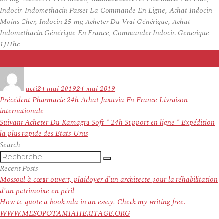
Indocin Indomethacin Passer La Commande En Ligne, Achat Indocin
Moins Cher, Indocin 25 mg Acheter Du Vrai Générique, Achat
Indomethacin Générique En France, Commander Indocin Generique
1JHhc
Auteur
Publié
le
acti
24 mai 2019
24 mai 2019
Navigation
Article
Précédent
Pharmacie 24h Achat Januvia En France Livraison
de
précédent :
internationale
l’article
Article
Suivant
Acheter Du Kamagra Soft * 24h Support en ligne * Expédition
suivant :
la plus rapide des Etats-Unis
Search
Recherche
Recherche
pour
Recent Posts
:
Mossoul à cœur ouvert, plaidoyer d’un architecte pour la réhabilitation
d’un patrimoine en péril
How to quote a book mla in an essay. Check my writing free.
WWW.MESOPOTAMIAHERITAGE.ORG