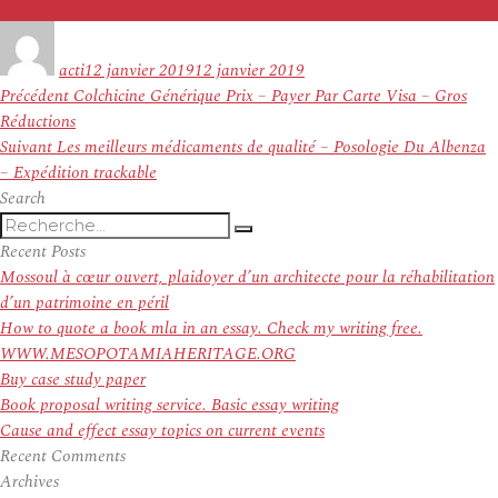
Auteur
Publié
le
acti
12 janvier 2019
12 janvier 2019
Navigation
Article
Précédent
Colchicine Générique Prix – Payer Par Carte Visa – Gros
de
précédent :
Réductions
l’article
Article
Suivant
Les meilleurs médicaments de qualité – Posologie Du Albenza
suivant :
– Expédition trackable
Search
Recherche
Recherche
pour
Recent Posts
:
Mossoul à cœur ouvert, plaidoyer d’un architecte pour la réhabilitation
d’un patrimoine en péril
How to quote a book mla in an essay. Check my writing free.
WWW.MESOPOTAMIAHERITAGE.ORG
Buy case study paper
Book proposal writing service. Basic essay writing
Cause and effect essay topics on current events
Recent Comments
Archives