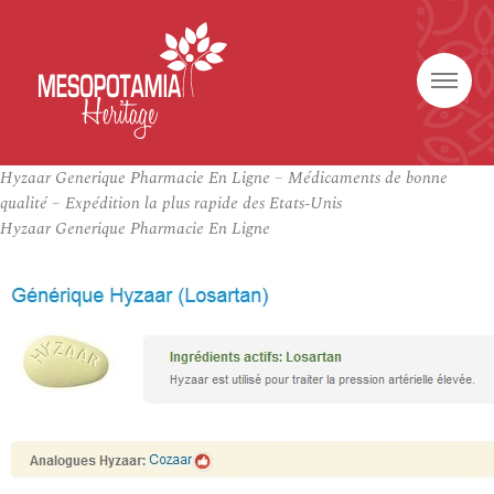
Hyzaar Generique Pharmacie En Ligne – Médicaments de bonne
qualité – Expédition la plus rapide des Etats-Unis
Hyzaar Generique Pharmacie En Ligne