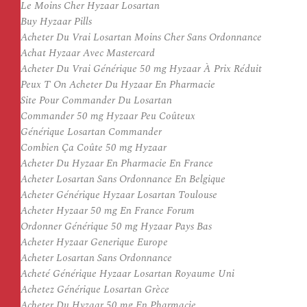
Le Moins Cher Hyzaar Losartan
Buy Hyzaar Pills
Acheter Du Vrai Losartan Moins Cher Sans Ordonnance
Achat Hyzaar Avec Mastercard
Acheter Du Vrai Générique 50 mg Hyzaar À Prix Réduit
Peux T On Acheter Du Hyzaar En Pharmacie
Site Pour Commander Du Losartan
Commander 50 mg Hyzaar Peu Coûteux
Générique Losartan Commander
Combien Ça Coûte 50 mg Hyzaar
Acheter Du Hyzaar En Pharmacie En France
Acheter Losartan Sans Ordonnance En Belgique
Acheter Générique Hyzaar Losartan Toulouse
Acheter Hyzaar 50 mg En France Forum
Ordonner Générique 50 mg Hyzaar Pays Bas
Acheter Hyzaar Generique Europe
Acheter Losartan Sans Ordonnance
Acheté Générique Hyzaar Losartan Royaume Uni
Achetez Générique Losartan Grèce
Acheter Du Hyzaar 50 mg En Pharmacie