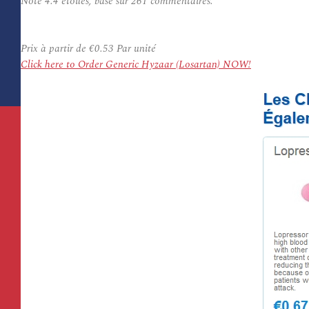
Note
4.4
étoiles, basé sur
261
commentaires.
Prix à partir de
€0.53
Par unité
Click here to Order Generic Hyzaar (Losartan) NOW!