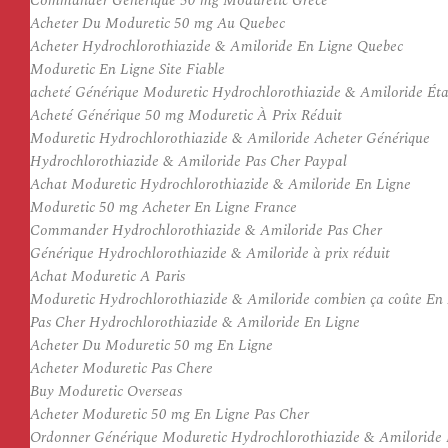
Commander Générique 50 mg Moduretic Grèce
Acheter Du Moduretic 50 mg Au Quebec
Acheter Hydrochlorothiazide & Amiloride En Ligne Quebec
Moduretic En Ligne Site Fiable
acheté Générique Moduretic Hydrochlorothiazide & Amiloride Éta
Acheté Générique 50 mg Moduretic À Prix Réduit
Moduretic Hydrochlorothiazide & Amiloride Acheter Générique
Hydrochlorothiazide & Amiloride Pas Cher Paypal
Achat Moduretic Hydrochlorothiazide & Amiloride En Ligne
Moduretic 50 mg Acheter En Ligne France
Commander Hydrochlorothiazide & Amiloride Pas Cher
Générique Hydrochlorothiazide & Amiloride à prix réduit
Achat Moduretic A Paris
Moduretic Hydrochlorothiazide & Amiloride combien ça coûte En
Pas Cher Hydrochlorothiazide & Amiloride En Ligne
Acheter Du Moduretic 50 mg En Ligne
Acheter Moduretic Pas Chere
Buy Moduretic Overseas
Acheter Moduretic 50 mg En Ligne Pas Cher
Ordonner Générique Moduretic Hydrochlorothiazide & Amiloride