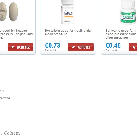
on
ttawa
eu Coûteux