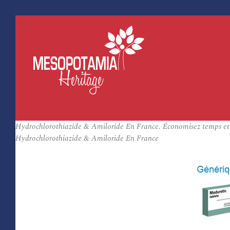
Hydrochlorothiazide & Amiloride En France. Économisez temps et
Hydrochlorothiazide & Amiloride En France