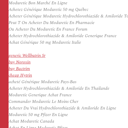
Moduretic Bon Marché En Ligne
Achetez Générique Moduretic 50 mg Québec
Acheter Générique Moduretic Hydrochlorothiazide & Amiloride T
Peut T On Acheter Du Moduretic En Pharmacie
Ou Acheter Du Moduretic En France Forum
Acheter Hydrochlorothiazide & Amiloride Generique France
Achat Générique 50 mg Moduretic Italie
generic Wellbutrin Sr
buy Noroxin
buy Bactrim
cheap Hytrin
acheté Générique Moduretic Pays-Bas
Acheter Hydrochlorothiazide & Amiloride En Thailande
Moduretic Generique Achat France
Commander Moduretic Le Moins Cher
Acheter Du Vrai Hydrochlorothiazide & Amiloride En Ligne
Moduretic 50 mg Pfizer En Ligne
Achat Moduretic Canada
Achat En Ligne Moduretic Pfizer