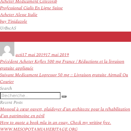
Acheter Medicament Celecoxib
Professional Cialis En Ligne Suisse
Acheter Alesse Italie
buy Tinidazole
UrBscAS
Auteur
Publié
le
acti
17 mai 2019
17 mai 2019
Navigation
Article
Précédent
Acheter Keflex 500 mg France / Réductions et la livraison
de
précédent :
gratuite appliquée
l’article
Article
Suivant
Medicament Lopressor 50 mg :: Livraison gratuite Airmail Ou
suivant :
Courier
Search
Recherche
Recherche
pour
Recent Posts
:
Mossoul à cœur ouvert, plaidoyer d’un architecte pour la réhabilitation
d’un patrimoine en péril
How to quote a book mla in an essay. Check my writing free.
WWW.MESOPOTAMIAHERITAGE.ORG