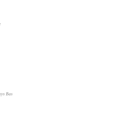
e
ays Bas