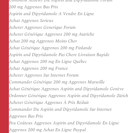
Comment Acheter Du Aspirin and Dipyridamole Forum
200 mg Aggrenox Bas Prix
Aspirin and Dipyridamole A Vendre En Ligne
Achat Aggrenox Serieux
Acheter Aggrenox Generique Forum
Acheter Générique Aggrenox 200 mg Autriche
Achat 200 mg Aggrenox Moins Cher
Achat Générique Aggrenox 200 mg Finlande
Aspirin and Dipyridamole Pas Chere Livraison Rapide
Achat Aggrenox 200 mg En Ligne Québec
Achat Aggrenox 200 mg France
Acheter Aggrenox Sur Internet Forum
Commander Générique 200 mg Aggrenox Marseille
Achat Générique Aggrenox Aspirin and Dipyridamole Genève
Ordonner Générique Aggrenox Aspirin and Dipyridamole Zürich
Acheter Générique Aggrenox À Prix Réduit
Commander Du Aspirin and Dipyridamole Sur Internet
Aggrenox Bas Prix
Peu Coûteux Aggrenox Aspirin and Dipyridamole En Ligne
Aggrenox 200 mg Achat En Ligne Paypal