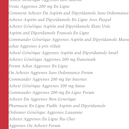
Vente Aggrenox 200 mg En Ligne
Comment Acheter Du Aspirin and Dipyridamole Sans Ordonnance 
Acheter Aspirin and Dipyridamole En Ligne Avec Paypal
Acheter Générique Aspirin and Dipyridamole États Unis
Aspirin and Dipyridamole Francais En Ligne
Commander Générique Aggrenox Aspirin and Dipyridamole Marse
achat Aggrenox à prix réduit
Acheté Générique Aggrenox Aspirin and Dipyridamole Israël
Achetez Générique Aggrenox 200 mg Danemark
Forum Achat Aggrenox En Ligne
Ou Acheter Aggrenox Sans Ordonnance Forum
Commander Aggrenox 200 mg Sur Internet
Acheté Générique Aggrenox 200 mg Suisse
Commander Aggrenox 200 mg En Ligne Forum
Acheter Du Aggrenox Non Generique
Pharmacie En Ligne Fiable Aspirin and Dipyridamole
Ordonner Générique Aggrenox Lausanne
Acheter Aggrenox En Ligne Pas Cher
Aggrenox Ou Acheter Forum