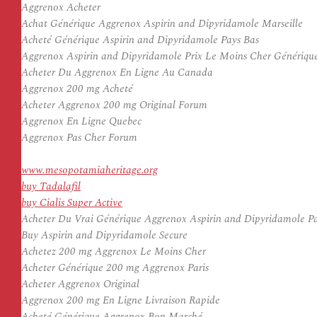
Aggrenox Acheter
Achat Générique Aggrenox Aspirin and Dipyridamole Marseille
Acheté Générique Aspirin and Dipyridamole Pays Bas
Aggrenox Aspirin and Dipyridamole Prix Le Moins Cher Génériqu
Acheter Du Aggrenox En Ligne Au Canada
Aggrenox 200 mg Acheté
Acheter Aggrenox 200 mg Original Forum
Aggrenox En Ligne Quebec
Aggrenox Pas Cher Forum
www.mesopotamiaheritage.org
buy Tadalafil
buy Cialis Super Active
Acheter Du Vrai Générique Aggrenox Aspirin and Dipyridamole P
Buy Aspirin and Dipyridamole Secure
Achetez 200 mg Aggrenox Le Moins Cher
Acheter Générique 200 mg Aggrenox Paris
Acheter Aggrenox Original
Aggrenox 200 mg En Ligne Livraison Rapide
Acheté Générique Aggrenox Bon Marché