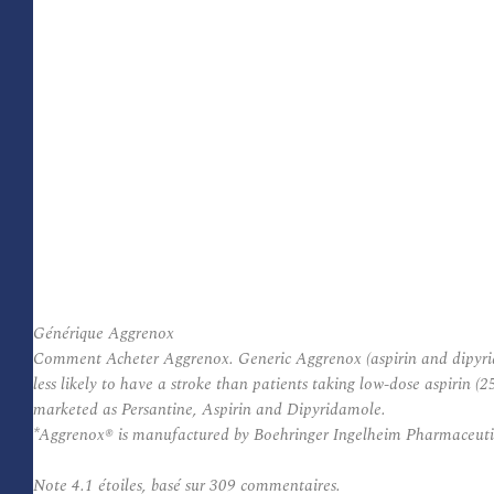
Générique Aggrenox
Comment Acheter Aggrenox. Generic Aggrenox (aspirin and dipyrida
less likely to have a stroke than patients taking low-dose aspirin 
marketed as Persantine, Aspirin and Dipyridamole.
*Aggrenox® is manufactured by Boehringer Ingelheim Pharmaceutic
Note
4.1
étoiles, basé sur
309
commentaires.