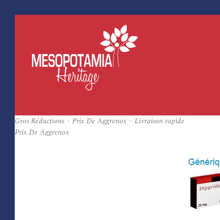
Gros Réductions – Prix De Aggrenox – Livraison rapide
Prix De Aggrenox