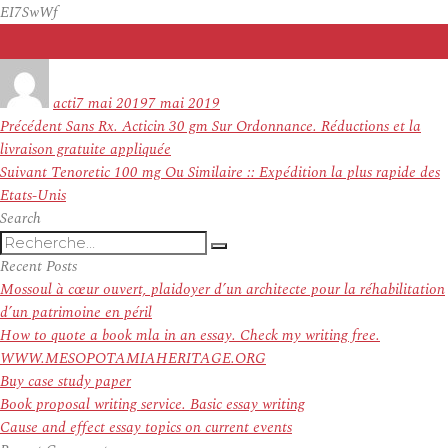
EI7SwWf
Auteur
Publié
le
acti
7 mai 2019
7 mai 2019
Navigation
Article
Précédent
Sans Rx. Acticin 30 gm Sur Ordonnance. Réductions et la
de
précédent :
livraison gratuite appliquée
l’article
Article
Suivant
Tenoretic 100 mg Ou Similaire :: Expédition la plus rapide des
suivant :
Etats-Unis
Search
Recherche
Recherche
pour
Recent Posts
:
Mossoul à cœur ouvert, plaidoyer d’un architecte pour la réhabilitation
d’un patrimoine en péril
How to quote a book mla in an essay. Check my writing free.
WWW.MESOPOTAMIAHERITAGE.ORG
Buy case study paper
Book proposal writing service. Basic essay writing
Cause and effect essay topics on current events