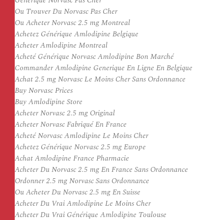
Generique Norvasc Pas Cher
Ou Trouver Du Norvasc Pas Cher
Ou Acheter Norvasc 2.5 mg Montreal
Achetez Générique Amlodipine Belgique
Acheter Amlodipine Montreal
Acheté Générique Norvasc Amlodipine Bon Marché
Commander Amlodipine Generique En Ligne En Belgique
Achat 2.5 mg Norvasc Le Moins Cher Sans Ordonnance
Buy Norvasc Prices
Buy Amlodipine Store
Acheter Norvasc 2.5 mg Original
Acheter Norvasc Fabriqué En France
Acheté Norvasc Amlodipine Le Moins Cher
Achetez Générique Norvasc 2.5 mg Europe
Achat Amlodipine France Pharmacie
Acheter Du Norvasc 2.5 mg En France Sans Ordonnance
Ordonner 2.5 mg Norvasc Sans Ordonnance
Ou Acheter Du Norvasc 2.5 mg En Suisse
Acheter Du Vrai Amlodipine Le Moins Cher
Acheter Du Vrai Générique Amlodipine Toulouse