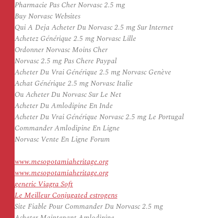
Pharmacie Pas Cher Norvasc 2.5 mg
Buy Norvasc Websites
Qui A Deja Acheter Du Norvasc 2.5 mg Sur Internet
Achetez Générique 2.5 mg Norvasc Lille
Ordonner Norvasc Moins Cher
Norvasc 2.5 mg Pas Chere Paypal
Acheter Du Vrai Générique 2.5 mg Norvasc Genève
Achat Générique 2.5 mg Norvasc Italie
Ou Acheter Du Norvasc Sur Le Net
Acheter Du Amlodipine En Inde
Acheter Du Vrai Générique Norvasc 2.5 mg Le Portugal
Commander Amlodipine En Ligne
Norvasc Vente En Ligne Forum
www.mesopotamiaheritage.org
www.mesopotamiaheritage.org
generic Viagra Soft
Le Meilleur Conjugated estrogens
Site Fiable Pour Commander Du Norvasc 2.5 mg
Acheter Maintenant Amlodipine