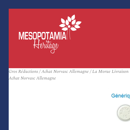
Gros Réductions / Achat Norvasc Allemagne / La Morue Livraison
Achat Norvasc Allemagne