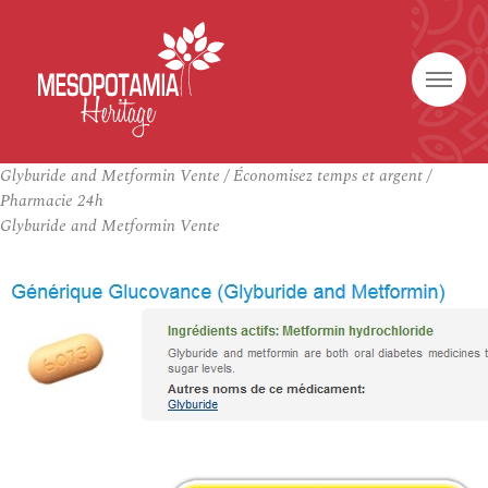
Glyburide and Metformin Vente / Économisez temps et argent /
Pharmacie 24h
Glyburide and Metformin Vente