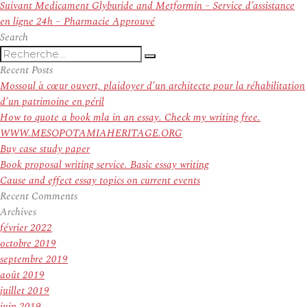
l’article
Article
Suivant
Medicament Glyburide and Metformin – Service d’assistance
suivant :
en ligne 24h – Pharmacie Approuvé
Search
Recherche
Recherche
pour
Recent Posts
:
Mossoul à cœur ouvert, plaidoyer d’un architecte pour la réhabilitation
d’un patrimoine en péril
How to quote a book mla in an essay. Check my writing free.
WWW.MESOPOTAMIAHERITAGE.ORG
Buy case study paper
Book proposal writing service. Basic essay writing
Cause and effect essay topics on current events
Recent Comments
Archives
février 2022
octobre 2019
septembre 2019
août 2019
juillet 2019
juin 2019