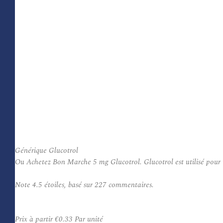
Générique Glucotrol
Ou Achetez Bon Marche 5 mg Glucotrol. Glucotrol est utilisé pour tr
Note
4.5
étoiles, basé sur
227
commentaires.
Prix à partir
€0.33
Par unité