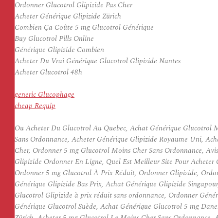
Ordonner Glucotrol Glipizide Pas Cher
Acheter Générique Glipizide Zürich
Combien Ça Coûte 5 mg Glucotrol Générique
Buy Glucotrol Pills Online
Générique Glipizide Combien
Acheter Du Vrai Générique Glucotrol Glipizide Nantes
Acheter Glucotrol 48h
generic Glucophage
cheap Requip
Ou Acheter Du Glucotrol Au Quebec, Achat Générique Glucotrol M
Sans Ordonnance, Acheter Générique Glipizide Royaume Uni, Achat
Cher, Ordonner 5 mg Glucotrol Moins Cher Sans Ordonnance, Avis
Glipizide Ordonner En Ligne, Quel Est Meilleur Site Pour Achete
Ordonner 5 mg Glucotrol À Prix Réduit, Ordonner Glipizide, Ordo
Générique Glipizide Bas Prix, Achat Générique Glipizide Singapour
Glucotrol Glipizide à prix réduit sans ordonnance, Ordonner Génér
Générique Glucotrol Suède, Achat Générique Glucotrol 5 mg Dane
Zürich, Acheter 5 mg Glucotrol Le Moins Cher Sans Ordonnance, Ac