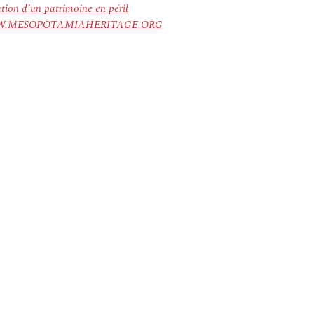
ation d’un patrimoine en péril
ree. WWW.MESOPOTAMIAHERITAGE.ORG