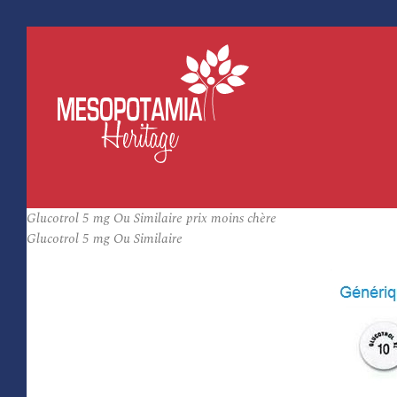
Glucotrol 5 mg Ou Similaire prix moins chère
Glucotrol 5 mg Ou Similaire