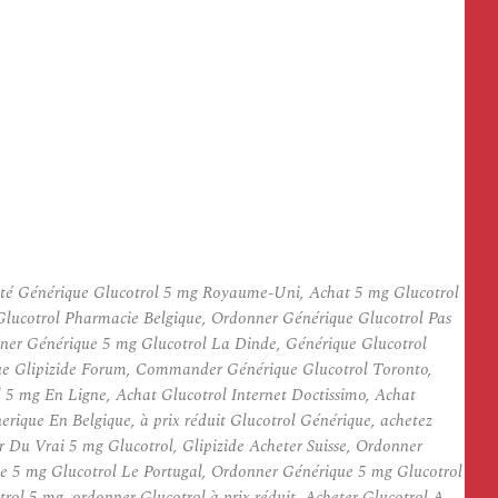
eté Générique Glucotrol 5 mg Royaume-Uni, Achat 5 mg Glucotrol
Glucotrol Pharmacie Belgique, Ordonner Générique Glucotrol Pas
ner Générique 5 mg Glucotrol La Dinde, Générique Glucotrol
ique Glipizide Forum, Commander Générique Glucotrol Toronto,
 5 mg En Ligne, Achat Glucotrol Internet Doctissimo, Achat
rique En Belgique, à prix réduit Glucotrol Générique, achetez
r Du Vrai 5 mg Glucotrol, Glipizide Acheter Suisse, Ordonner
e 5 mg Glucotrol Le Portugal, Ordonner Générique 5 mg Glucotrol
ol 5 mg, ordonner Glucotrol à prix réduit, Acheter Glucotrol A