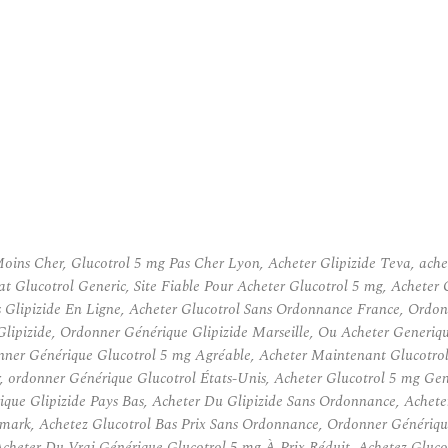
oins Cher, Glucotrol 5 mg Pas Cher Lyon, Acheter Glipizide Teva, ach
 Glucotrol Generic, Site Fiable Pour Acheter Glucotrol 5 mg, Acheter 
 Glipizide En Ligne, Acheter Glucotrol Sans Ordonnance France, Ordon
r Glipizide, Ordonner Générique Glipizide Marseille, Ou Acheter Gener
nner Générique Glucotrol 5 mg Agréable, Acheter Maintenant Glucotrol
, ordonner Générique Glucotrol États-Unis, Acheter Glucotrol 5 mg Gene
ique Glipizide Pays Bas, Acheter Du Glipizide Sans Ordonnance, Achete
mark, Achetez Glucotrol Bas Prix Sans Ordonnance, Ordonner Génériqu
heter Du Vrai Générique Glucotrol 5 mg À Prix Réduit, Achetez Glucotr