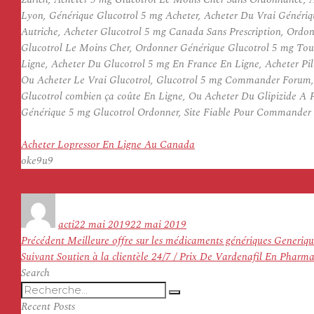
Lyon, Générique Glucotrol 5 mg Acheter, Acheter Du Vrai Généri
Autriche, Acheter Glucotrol 5 mg Canada Sans Prescription, Ordo
Glucotrol Le Moins Cher, Ordonner Générique Glucotrol 5 mg To
Ligne, Acheter Du Glucotrol 5 mg En France En Ligne, Acheter Pil
Ou Acheter Le Vrai Glucotrol, Glucotrol 5 mg Commander Forum, G
Glucotrol combien ça coûte En Ligne, Ou Acheter Du Glipizide A 
Générique 5 mg Glucotrol Ordonner, Site Fiable Pour Commander 
Acheter Lopressor En Ligne Au Canada
oke9u9
Auteur
Publié
le
acti
22 mai 2019
22 mai 2019
Navigation
Article
Précédent
Meilleure offre sur les médicaments génériques Generiqu
de
Article
précédent :
Suivant
Soutien à la clientèle 24/7 / Prix De Vardenafil En Pharm
l’article
suivant :
Search
Recherche
Recherche
pour
Recent Posts