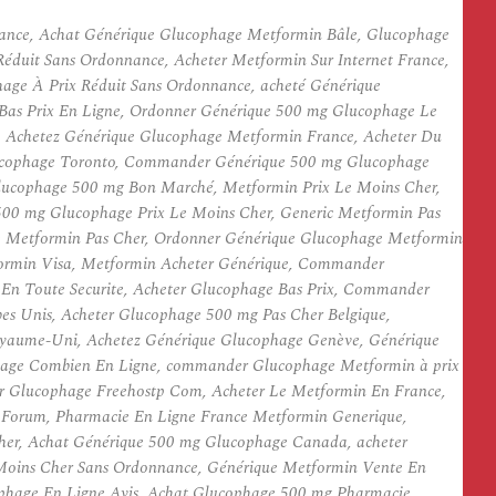
ance, Achat Générique Glucophage Metformin Bâle, Glucophage
éduit Sans Ordonnance, Acheter Metformin Sur Internet France,
age À Prix Réduit Sans Ordonnance, acheté Générique
Bas Prix En Ligne, Ordonner Générique 500 mg Glucophage Le
 Achetez Générique Glucophage Metformin France, Acheter Du
lucophage Toronto, Commander Générique 500 mg Glucophage
lucophage 500 mg Bon Marché, Metformin Prix Le Moins Cher,
00 mg Glucophage Prix Le Moins Cher, Generic Metformin Pas
e Metformin Pas Cher, Ordonner Générique Glucophage Metformin
tformin Visa, Metformin Acheter Générique, Commander
En Toute Securite, Acheter Glucophage Bas Prix, Commander
s Unis, Acheter Glucophage 500 mg Pas Cher Belgique,
oyaume-Uni, Achetez Générique Glucophage Genève, Générique
age Combien En Ligne, commander Glucophage Metformin à prix
er Glucophage Freehostp Com, Acheter Le Metformin En France,
 Forum, Pharmacie En Ligne France Metformin Generique,
her, Achat Générique 500 mg Glucophage Canada, acheter
Moins Cher Sans Ordonnance, Générique Metformin Vente En
ophage En Ligne Avis, Achat Glucophage 500 mg Pharmacie