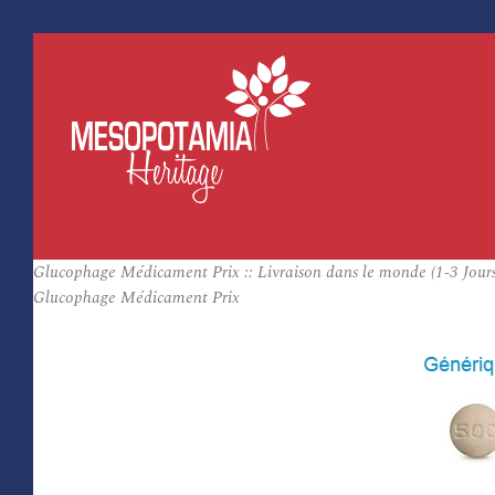
Glucophage Médicament Prix :: Livraison dans le monde (1-3 Jours
Glucophage Médicament Prix