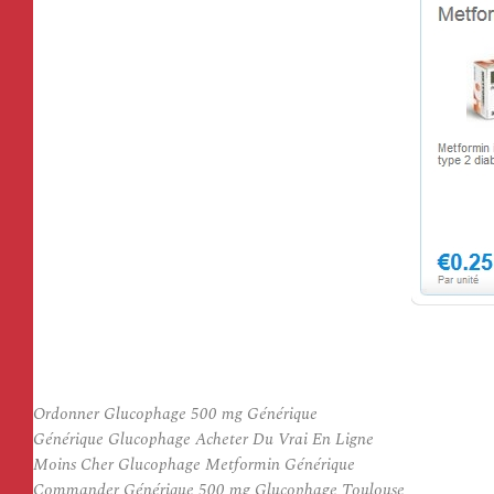
Ordonner Glucophage 500 mg Générique
Générique Glucophage Acheter Du Vrai En Ligne
Moins Cher Glucophage Metformin Générique
Commander Générique 500 mg Glucophage Toulouse