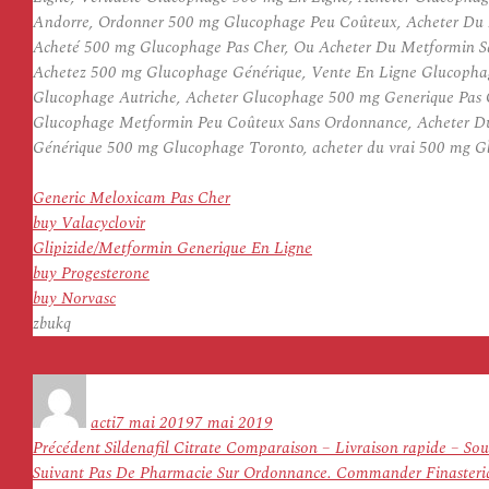
Andorre, Ordonner 500 mg Glucophage Peu Coûteux, Acheter Du M
Acheté 500 mg Glucophage Pas Cher, Ou Acheter Du Metformin S
Achetez 500 mg Glucophage Générique, Vente En Ligne Glucopha
Glucophage Autriche, Acheter Glucophage 500 mg Generique Pas
Glucophage Metformin Peu Coûteux Sans Ordonnance, Acheter D
Générique 500 mg Glucophage Toronto, acheter du vrai 500 mg Gl
Generic Meloxicam Pas Cher
buy Valacyclovir
Glipizide/Metformin Generique En Ligne
buy Progesterone
buy Norvasc
zbukq
Auteur
Publié
le
acti
7 mai 2019
7 mai 2019
Navigation
Article
Précédent
Sildenafil Citrate Comparaison – Livraison rapide – Sout
de
Article
précédent :
Suivant
Pas De Pharmacie Sur Ordonnance. Commander Finasteride