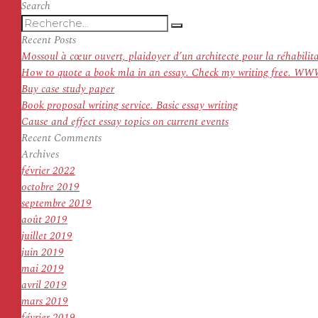
l’article
suivant :
Search
Recherche
Recherche
pour
Recent Posts
:
Mossoul à cœur ouvert, plaidoyer d’un architecte pour la réhabilit
How to quote a book mla in an essay. Check my writing f
Buy case study paper
Book proposal writing service. Basic essay writing
Cause and effect essay topics on current events
Recent Comments
Archives
février 2022
octobre 2019
septembre 2019
août 2019
juillet 2019
juin 2019
mai 2019
avril 2019
mars 2019
février 2019