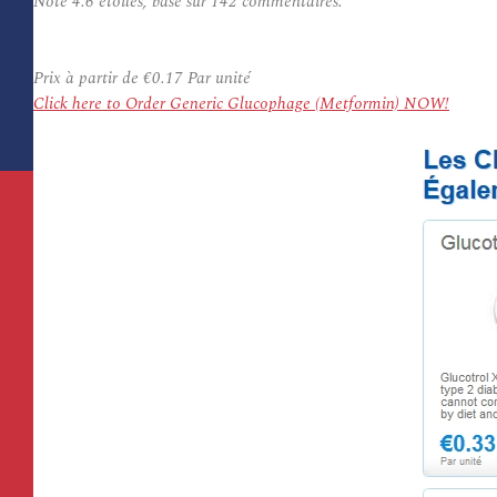
Note
4.6
étoiles, basé sur
142
commentaires.
Prix à partir de
€0.17
Par unité
Click here to Order Generic Glucophage (Metformin) NOW!