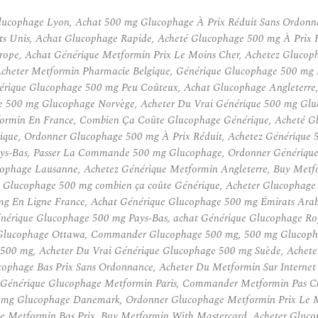
lucophage Lyon, Achat 500 mg Glucophage À Prix Réduit Sans Ordonn
s Unis, Achat Glucophage Rapide, Acheté Glucophage 500 mg À Prix R
ope, Achat Générique Metformin Prix Le Moins Cher, Achetez Glucoph
heter Metformin Pharmacie Belgique, Générique Glucophage 500 mg 
ique Glucophage 500 mg Peu Coûteux, Achat Glucophage Angleterre,
ue 500 mg Glucophage Norvège, Acheter Du Vrai Générique 500 mg G
ormin En France, Combien Ça Coûte Glucophage Générique, Acheté G
ue, Ordonner Glucophage 500 mg À Prix Réduit, Achetez Générique 5
Pays-Bas, Passer La Commande 500 mg Glucophage, Ordonner Génériqu
lucophage Lausanne, Achetez Générique Metformin Angleterre, Buy Me
 Glucophage 500 mg combien ça coûte Générique, Acheter Glucophage 
 En Ligne France, Achat Générique Glucophage 500 mg Émirats Arabe
nérique Glucophage 500 mg Pays-Bas, achat Générique Glucophage R
 Glucophage Ottawa, Commander Glucophage 500 mg, 500 mg Glucoph
e 500 mg, Acheter Du Vrai Générique Glucophage 500 mg Suède, Achet
ophage Bas Prix Sans Ordonnance, Acheter Du Metformin Sur Internet
 Générique Glucophage Metformin Paris, Commander Metformin Pas C
0 mg Glucophage Danemark, Ordonner Glucophage Metformin Prix Le 
ge Metformin Bas Prix, Buy Metformin With Mastercard, Acheter Gluc