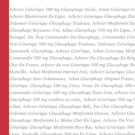
Achetez Générique 500 mg Glucophage Suède, Achat Générique G
Acheter Maintenant En Ligne, Achetez Générique Glucophage État
Ordonner Générique Glucophage Toulouse, Acheter Metformin Eur
Glucophage Royaume-Uni, Achat Glucophage 500 mg En Ligne, Ac
Portugal, Site Pour Commander Du Glucophage, Commander Génér
Vrai Générique 500 mg Glucophage Toulouse, Ordonner Génériq
Danemark, Glucophage Acheter Générique, Achat Generique Metf
Commander 500 mg Glucophage, Acheter Du Glucophage En Belgiq
Cher En France, acheter du vrai Générique 500 mg Glucophage 
Marseille, Achat Metformin Internet Avis, Achetez Générique G
Glucophage Sans Ordonnance, Achat Glucophage Original France,
Générique Glucophage 500 mg Grèce, Vente De Glucophage 500 mg
commander Générique 500 mg Glucophage États-Unis, achetez Gé
Glucophage 500 mg combien ça coûte, Acheté Générique 500 mg
réduit, Acheter Générique Glucophage Bâle, Pas Cher Glucophag
Ordonner Générique Glucophage Metformin Ottawa, Achetez Gluc
Glucophage Metformin Le Moins Cher En Ligne, Acheter Du Vrai
Générique Glucophage Metformin Pays-Bas, Achat Générique 50
Ligne, Veritable Glucophage 500 mg En Ligne, Acheter Glucopha