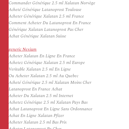
Commander Générique 2.5 ml Xalatan Norvège
Acheté Générique Latanoprost Toulouse
Acheter Générique Xalatan 2.5 ml France
Comment Acheter Du Latanoprost En France
Générique Xalatan Latanoprost Pas Cher
Achat Générique Xalatan Suisse
generic Nexium
Acheter Xalatan En Ligne En France
Achetez Générique Xalatan 2.5 ml Europe
Veritable Xalatan 2.5 ml En Ligne
Ou Acheter Xalatan 2.5 ml Au Quebec
Acheté Générique 2.5 ml Xalatan Moins Cher
Latanoprost En France Achat
Acheter Du Xalatan 2.5 ml Internet
Achetez Générique 2.5 ml Xalatan Pays Bas
Achat Latanoprost En Ligne Sans Ordonnance
Achat En Ligne Xalatan Pfizer
Acheter Xalatan 2.5 ml Bas Prix
Acheter Latanoprost Pa Cher