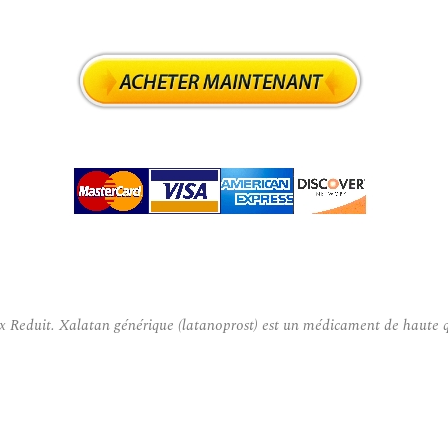
eduit. Xalatan générique (latanoprost) est un médicament de haute qua