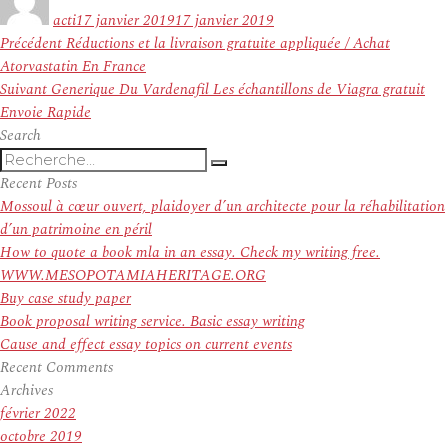
le
acti
17 janvier 2019
17 janvier 2019
Navigation
Article
Précédent
Réductions et la livraison gratuite appliquée / Achat
de
précédent :
Atorvastatin En France
l’article
Article
Suivant
Generique Du Vardenafil Les échantillons de Viagra gratuit
suivant :
Envoie Rapide
Search
Recherche
Recherche
pour
Recent Posts
:
Mossoul à cœur ouvert, plaidoyer d’un architecte pour la réhabilitation
d’un patrimoine en péril
How to quote a book mla in an essay. Check my writing free.
WWW.MESOPOTAMIAHERITAGE.ORG
Buy case study paper
Book proposal writing service. Basic essay writing
Cause and effect essay topics on current events
Recent Comments
Archives
février 2022
octobre 2019