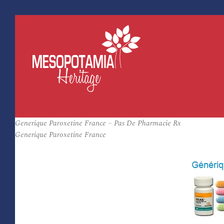
Generique Paroxetine France – Pas De Pharmacie Rx
Generique Paroxetine France