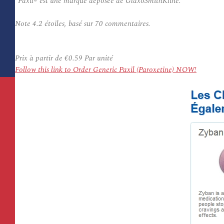
*Paxil® est une marque déposée de GlaxoSmithKline.
Note
4.2
étoiles, basé sur
70
commentaires.
Prix à partir de
€0.59
Par unité
Follow this link to Order Generic Paxil (Paroxetine) NOW!