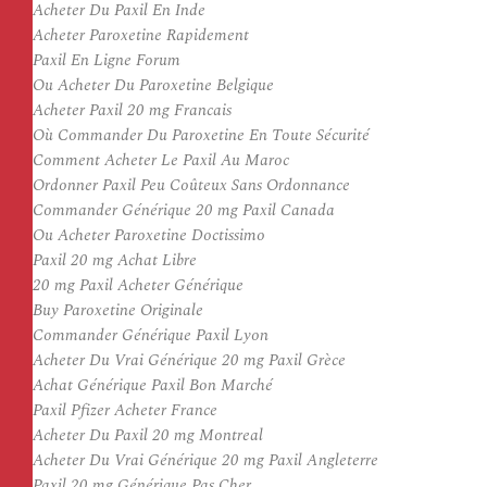
Acheter Du Paxil En Inde
Acheter Paroxetine Rapidement
Paxil En Ligne Forum
Ou Acheter Du Paroxetine Belgique
Acheter Paxil 20 mg Francais
Où Commander Du Paroxetine En Toute Sécurité
Comment Acheter Le Paxil Au Maroc
Ordonner Paxil Peu Coûteux Sans Ordonnance
Commander Générique 20 mg Paxil Canada
Ou Acheter Paroxetine Doctissimo
Paxil 20 mg Achat Libre
20 mg Paxil Acheter Générique
Buy Paroxetine Originale
Commander Générique Paxil Lyon
Acheter Du Vrai Générique 20 mg Paxil Grèce
Achat Générique Paxil Bon Marché
Paxil Pfizer Acheter France
Acheter Du Paxil 20 mg Montreal
Acheter Du Vrai Générique 20 mg Paxil Angleterre
Paxil 20 mg Générique Pas Cher