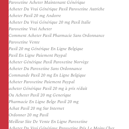
Paroxetine Acheter Maintenant Générique
Acheter Du Vrai Générique Paxil Paroxetine Autriche
Acheter Paxil 20 mg Andorre
Acheter Du Vrai Générique 20 mg Paxil Italie
Paroxetine Vrai Acheter
Comment Acheter Paxil Pharmacie Sans Ordonnance
Paroxetine Vente
Paxil 20 mg Générique En Ligne Belgique
Paxil En Ligne Paiement Paypal
Acheter Générique Paxil Paroxetine Norvège
Acheter Du Paroxetine Sans Ordonnance
Commande Paxil 20 mg En Ligne Belgique
Acheter Paroxetine Paiement Paypal
acheter Générique Paxil 20 mg à prix réduit
Ou Acheter Paxil 20 mg Generique
Pharmacie En Ligne Belge Paxil 20 mg
Achat Paxil 20 mg Sur Internet
Ordonner 20 mg Paxil
Meilleur Site De Vente En Ligne Paroxetine
Acheter Du Vrai Générique Paroxetine Prix Le Moins Cher