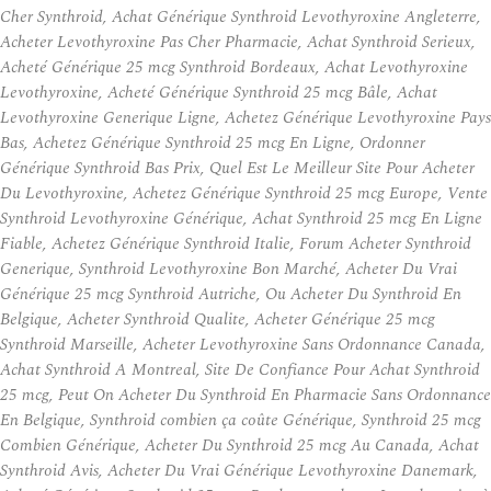
Cher Synthroid, Achat Générique Synthroid Levothyroxine Angleterre,
Acheter Levothyroxine Pas Cher Pharmacie, Achat Synthroid Serieux,
Acheté Générique 25 mcg Synthroid Bordeaux, Achat Levothyroxine
Levothyroxine, Acheté Générique Synthroid 25 mcg Bâle, Achat
Levothyroxine Generique Ligne, Achetez Générique Levothyroxine Pays
Bas, Achetez Générique Synthroid 25 mcg En Ligne, Ordonner
Générique Synthroid Bas Prix, Quel Est Le Meilleur Site Pour Acheter
Du Levothyroxine, Achetez Générique Synthroid 25 mcg Europe, Vente
Synthroid Levothyroxine Générique, Achat Synthroid 25 mcg En Ligne
Fiable, Achetez Générique Synthroid Italie, Forum Acheter Synthroid
Generique, Synthroid Levothyroxine Bon Marché, Acheter Du Vrai
Générique 25 mcg Synthroid Autriche, Ou Acheter Du Synthroid En
Belgique, Acheter Synthroid Qualite, Acheter Générique 25 mcg
Synthroid Marseille, Acheter Levothyroxine Sans Ordonnance Canada,
Achat Synthroid A Montreal, Site De Confiance Pour Achat Synthroid
25 mcg, Peut On Acheter Du Synthroid En Pharmacie Sans Ordonnance
En Belgique, Synthroid combien ça coûte Générique, Synthroid 25 mcg
Combien Générique, Acheter Du Synthroid 25 mcg Au Canada, Achat
Synthroid Avis, Acheter Du Vrai Générique Levothyroxine Danemark,