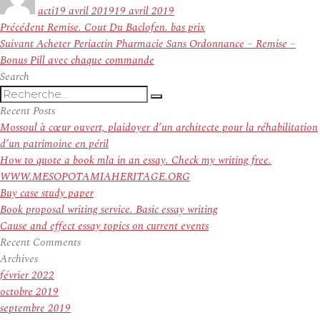
le
acti
19 avril 2019
19 avril 2019
Navigation
Article
Précédent
Remise. Cout Du Baclofen. bas prix
de
Article
précédent :
Suivant
Acheter Periactin Pharmacie Sans Ordonnance – Remise –
l’article
suivant :
Bonus Pill avec chaque commande
Search
Recherche
Recherche
pour
Recent Posts
:
Mossoul à cœur ouvert, plaidoyer d’un architecte pour la réhabilitation
d’un patrimoine en péril
How to quote a book mla in an essay. Check my writing free.
WWW.MESOPOTAMIAHERITAGE.ORG
Buy case study paper
Book proposal writing service. Basic essay writing
Cause and effect essay topics on current events
Recent Comments
Archives
février 2022
octobre 2019
septembre 2019